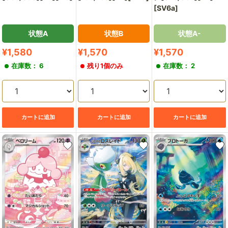
[SV6a]
状態A
状態B
状態A-
販
販
販
¥1,580
¥1,570
¥1,570
売
売
売
在庫数： 6
残り1個のみ
在庫数： 2
価
価
価
格
格
格
カートに追加
カートに追加
カートに追加