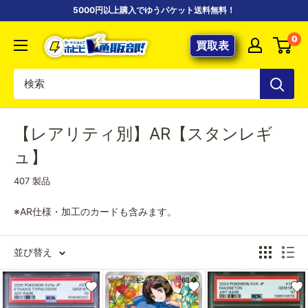
コ
5000円以上購入でゆうパケット送料無料！
ン
【ポ
0
テ
買取表
ケ
ン
カ
ツ
専
に
門
ス
店】
【レアリティ別】AR【スタンレギ
キ
カ
ッ
ュ】
ー
プ
407 製品
ド
す
シ
る
※AR仕様・加工のカードも含みます。
ョ
ッ
並び替え
プ
ホ
ビ
ビ