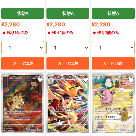
状態A
状態A
状態A
販
販
販
¥2,280
¥2,280
¥2,280
売
売
売
残り1個のみ
残り1個のみ
残り1個のみ
価
価
価
格
格
格
カートに追加
カートに追加
カートに追加