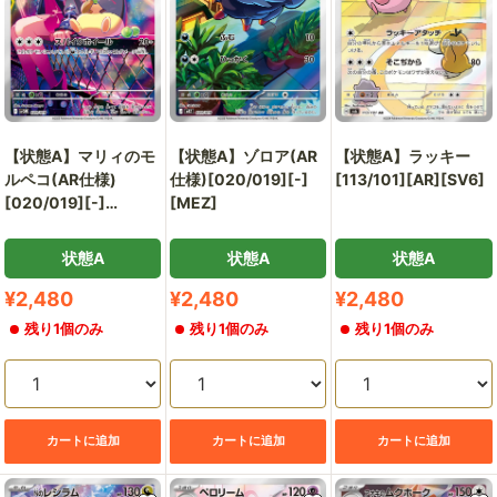
【状態A】マリィのモ
【状態A】ゾロア(AR
【状態A】ラッキー
ルペコ(AR仕様)
仕様)[020/019][-]
[113/101][AR][SV6]
[020/019][-]
[MEZ]
[SVOM]
状態A
状態A
状態A
販
販
販
¥2,480
¥2,480
¥2,480
売
売
売
残り1個のみ
残り1個のみ
残り1個のみ
価
価
価
格
格
格
カートに追加
カートに追加
カートに追加