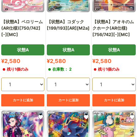
【状態A】ペロリーム
【状態A】コダック
【状態A】アオキのム
(AR仕様)[750/742]
[199/193][AR][M2a]
クホーク(AR仕様)
[-][MC]
[756/742][-][MC]
状態A
状態A
状態A
販
販
販
¥2,580
¥2,580
¥2,580
売
売
売
残り1個のみ
在庫数： 2
残り1個のみ
価
価
価
格
格
格
カートに追加
カートに追加
カートに追加