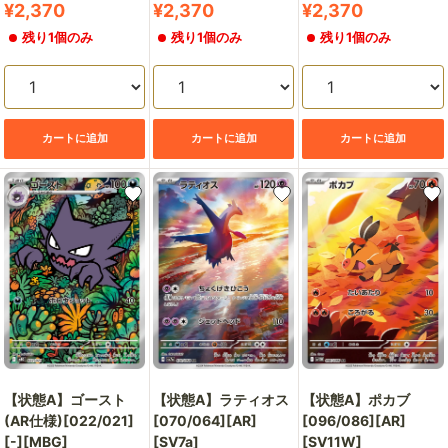
販
販
販
¥2,370
¥2,370
¥2,370
売
売
売
残り1個のみ
残り1個のみ
残り1個のみ
価
価
価
格
格
格
カートに追加
カートに追加
カートに追加
【状態A】ゴースト
【状態A】ラティオス
【状態A】ポカブ
(AR仕様)[022/021]
[070/064][AR]
[096/086][AR]
[-][MBG]
[SV7a]
[SV11W]