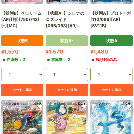
【状態B】ペロリーム
【状態A-】シロナの
【状態A】プロトーガ
(AR仕様)[750/742]
ロズレイド
[110/086][AR]
[-][MC]
[065/063][AR]
[SV11B]
[SV9a]
状態B
状態A-
状態A
販
販
販
¥1,570
¥1,570
¥1,480
売
売
売
在庫数： 2
在庫数： 2
残り1個のみ
価
価
価
格
格
格
カートに追加
カートに追加
カートに追加