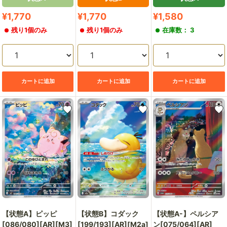
販
販
販
¥1,770
¥1,770
¥1,580
売
売
売
残り1個のみ
残り1個のみ
在庫数： 3
価
価
価
格
格
格
カートに追加
カートに追加
カートに追加
【状態A】ピッピ
【状態B】コダック
【状態A-】ペルシア
[086/080][AR][M3]
[199/193][AR][M2a]
ン[075/064][AR]