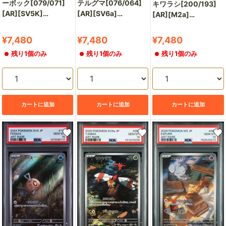
テルグマ[076/064]
ーボック[079/071]
キワラシ[200/193]
[AR][SV6a]
[AR][SV5K]
[AR][M2a]
【144129311/実物写
【106325362/実物写
【147977212/実物写
真掲載】
真掲載】
真掲載】
販
販
販
¥7,480
¥7,480
¥7,480
売
売
売
残り1個のみ
残り1個のみ
残り1個のみ
価
価
価
格
格
格
カートに追加
カートに追加
カートに追加