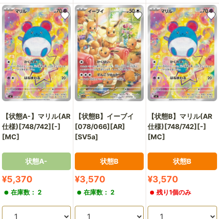
【状態A-】マリル(AR
【状態B】イーブイ
【状態B】マリル(AR
仕様)[748/742][-]
[078/066][AR]
仕様)[748/742][-]
[MC]
[SV5a]
[MC]
状態A-
状態B
状態B
販
販
販
¥5,370
¥3,570
¥3,570
売
売
売
在庫数： 2
在庫数： 2
残り1個のみ
価
価
価
格
格
格