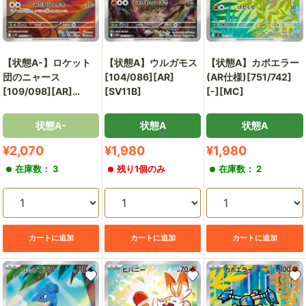
【状態A-】ロケット
【状態A】ウルガモス
【状態A】カポエラー
団のニャース
[104/086][AR]
(AR仕様)[751/742]
[109/098][AR]
[SV11B]
[-][MC]
[SV10]
状態A-
状態A
状態A
販
販
販
¥2,070
¥1,980
¥1,980
売
売
売
在庫数： 3
残り1個のみ
在庫数： 2
価
価
価
格
格
格
カートに追加
カートに追加
カートに追加