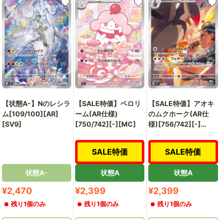
【状態A-】Nのレシラ
【SALE特価】ペロリ
【SALE特価】アオキ
ム[109/100][AR]
ーム(AR仕様)
のムクホーク(AR仕
[SV9]
[750/742][-][MC]
様)[756/742][-]
[MC]
SALE特価
SALE特価
状態A-
状態A
状態A
販
販
販
¥2,470
¥2,399
¥2,399
売
売
売
残り1個のみ
残り1個のみ
残り1個のみ
価
価
価
格
格
格