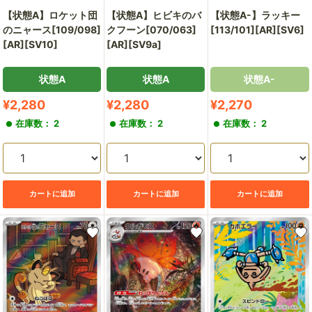
【状態A】ロケット団
【状態A】ヒビキのバ
【状態A-】ラッキー
のニャース[109/098]
クフーン[070/063]
[113/101][AR][SV6]
[AR][SV10]
[AR][SV9a]
状態A
状態A
状態A-
販
販
販
¥2,280
¥2,280
¥2,270
売
売
売
在庫数： 2
在庫数： 2
在庫数： 2
価
価
価
格
格
格
カートに追加
カートに追加
カートに追加