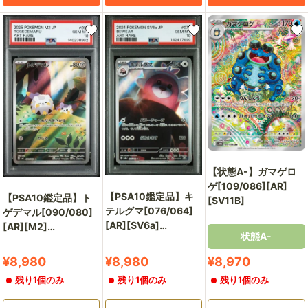
【状態A-】ガマゲロ
ゲ[109/086][AR]
【PSA10鑑定品】キ
【PSA10鑑定品】ト
[SV11B]
テルグマ[076/064]
ゲデマル[090/080]
[AR][SV6a]
[AR][M2]
状態A-
【142417899/実物写
【140238982/実物写
真掲載】
真掲載】
販
販
販
¥8,980
¥8,980
¥8,970
売
売
売
残り1個のみ
残り1個のみ
残り1個のみ
価
価
価
格
格
格