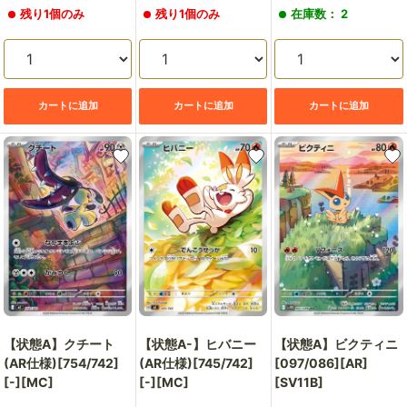
売
売
売
残り1個のみ
残り1個のみ
在庫数： 2
価
価
価
格
格
格
カートに追加
カートに追加
カートに追加
【状態A】クチート
【状態A-】ヒバニー
【状態A】ビクティニ
(AR仕様)[754/742]
(AR仕様)[745/742]
[097/086][AR]
[-][MC]
[-][MC]
[SV11B]