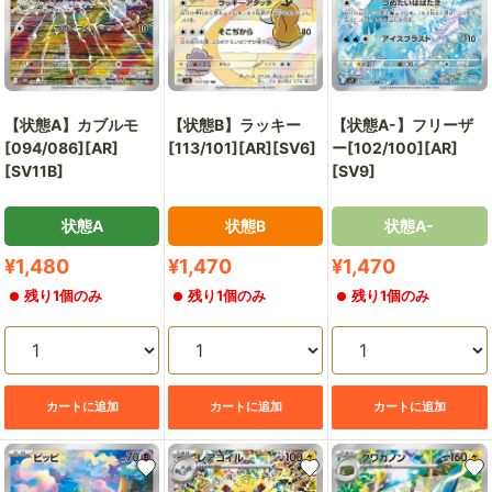
【状態A】カブルモ
【状態B】ラッキー
【状態A-】フリーザ
[094/086][AR]
[113/101][AR][SV6]
ー[102/100][AR]
[SV11B]
[SV9]
状態A
状態B
状態A-
販
販
販
¥1,480
¥1,470
¥1,470
売
売
売
残り1個のみ
残り1個のみ
残り1個のみ
価
価
価
格
格
格
カートに追加
カートに追加
カートに追加