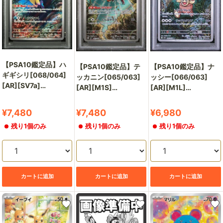
【PSA10鑑定品】ハ
【PSA10鑑定品】テ
【PSA10鑑定品】ナ
ギギシリ[068/064]
ッカニン[065/063]
ッシー[066/063]
[AR][SV7a]
[AR][M1S]
[AR][M1L]
【140820209/実物
【139023894/実物写
【153146392/実物写
写真掲載】
真掲載】
真掲載】
販
販
販
¥7,480
¥7,480
¥6,980
売
売
売
残り1個のみ
残り1個のみ
残り1個のみ
価
価
価
格
格
格
カートに追加
カートに追加
カートに追加