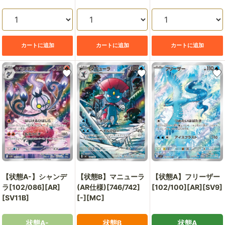
格
格
格
カートに追加
カートに追加
カートに追加
【状態A-】シャンデ
【状態B】マニューラ
【状態A】フリーザー
ラ[102/086][AR]
(AR仕様)[746/742]
[102/100][AR][SV9]
[SV11B]
[-][MC]
状態A-
状態B
状態A