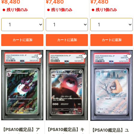
販
販
販
¥8,480
¥7,480
¥7,480
売
売
売
残り1個のみ
残り1個のみ
残り1個のみ
価
価
価
格
格
格
カートに追加
カートに追加
カートに追加
【PSA10鑑定品】キ
【PSA10鑑定品】ア
【PSA10鑑定品】ユ