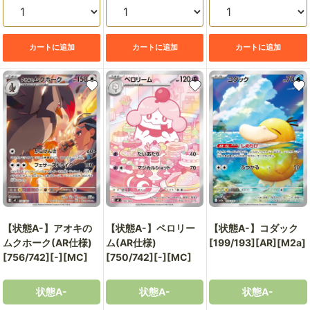
カートに追加
カートに追加
カートに追加
【状態A-】アオキの
【状態A-】ペロリー
【状態A-】コダック
ムクホーク(AR仕様)
ム(AR仕様)
[199/193][AR][M2a]
[756/742][-][MC]
[750/742][-][MC]
状態A-
状態A-
状態A-