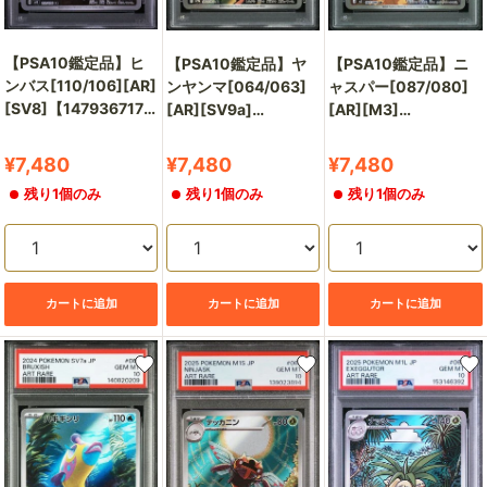
【PSA10鑑定品】ヒ
【PSA10鑑定品】ニ
【PSA10鑑定品】ヤ
ンバス[110/106][AR]
ャスパー[087/080]
ンヤンマ[064/063]
[SV8]【147936717/
[AR][M3]
[AR][SV9a]
実物写真掲載】
【152549273/実物写
【141223208/実物写
真掲載】
真掲載】
販
販
販
¥7,480
¥7,480
¥7,480
売
売
売
残り1個のみ
残り1個のみ
残り1個のみ
価
価
価
格
格
格
カートに追加
カートに追加
カートに追加