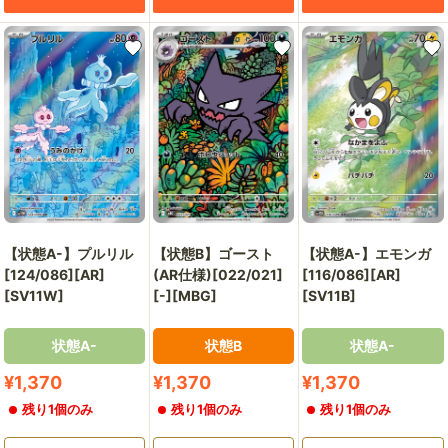
【状態A-】プルリル
【状態B】ゴースト
【状態A-】エモンガ
[124/086][AR]
(AR仕様)[022/021]
[116/086][AR]
[SV11W]
[-][MBG]
[SV11B]
状態A-
状態B
状態A-
販
販
販
¥1,370
¥1,370
¥1,370
売
売
売
残り1個のみ
残り1個のみ
残り1個のみ
価
価
価
格
格
格