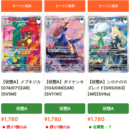
カートに追加
カートに追加
カートに追加
【状態A】メブキジカ
【状態A】ダイケンキ
【状態A】シロナのロ
[074/071][AR]
[104/086][AR]
ズレイド[065/063]
[SV5M]
[SV11W]
[AR][SV9a]
状態A
状態A
状態A
販
販
販
¥1,780
¥1,780
¥1,780
売
売
売
残り1個のみ
残り1個のみ
在庫数： 7
価
価
価