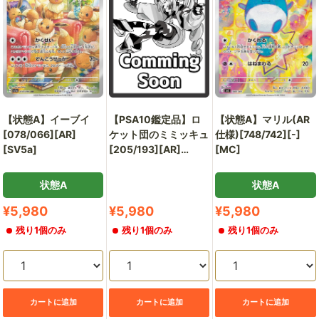
【状態A】イーブイ
【状態A】マリル(AR
【PSA10鑑定品】ロ
[078/066][AR]
仕様)[748/742][-]
ケット団のミミッキュ
[SV5a]
[MC]
[205/193][AR]
[M2a]【151762321/
実物写真掲載】
状態A
状態A
販
販
販
¥5,980
¥5,980
¥5,980
売
売
売
残り1個のみ
残り1個のみ
残り1個のみ
価
価
価
格
格
格
カートに追加
カートに追加
カートに追加