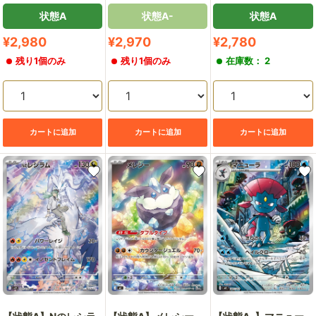
状態A
状態A-
状態A
販
販
販
¥2,980
¥2,970
¥2,780
売
売
売
残り1個のみ
残り1個のみ
在庫数： 2
価
価
価
格
格
格
カートに追加
カートに追加
カートに追加