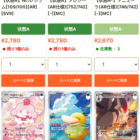
【状態A】Nのレシラ
【状態A】メレシー
【状態A-】マニュー
ム[109/100][AR]
(AR仕様)[752/742]
ラ(AR仕様)[746/742]
[SV9]
[-][MC]
[-][MC]
状態A
状態A
状態A-
販
販
販
¥2,780
¥2,780
¥2,670
売
売
売
残り1個のみ
残り1個のみ
在庫数： 3
価
価
価
格
格
格
カートに追加
カートに追加
カートに追加