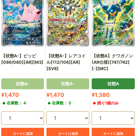
【状態A-】ピッピ
【状態A-】レアコイ
【状態A】クワガノン
[086/080][AR][M3]
ル[112/106][AR]
(AR仕様)[747/742]
[SV8]
[-][MC]
状態A-
状態A-
状態A
販
販
販
¥1,470
¥1,470
¥1,380
売
売
売
在庫数： 4
在庫数： 5
残り1個のみ
価
価
価
格
格
格
カートに追加
カートに追加
カートに追加