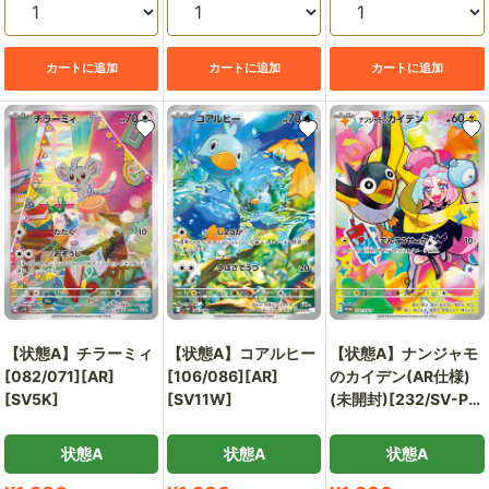
カートに追加
カートに追加
カートに追加
【状態A】チラーミィ
【状態A】コアルヒー
【状態A】ナンジャモ
[082/071][AR]
[106/086][AR]
のカイデン(AR仕様)
[SV5K]
[SV11W]
(未開封)[232/SV-P]
[P][プロモ]
状態A
状態A
状態A