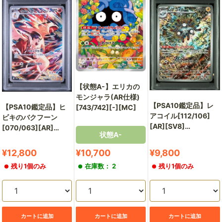
通
販
部
【状態A-】エリカの
モンジャラ(AR仕様)
【PSA10鑑定品】レ
【PSA10鑑定品】ヒ
[743/742][-][MC]
アコイル[112/106]
ビキのバクフーン
[AR][SV8]
[070/063][AR]
状態A-
【136574579/実物写
[SV9a]
真掲載】
【154040347/実物写
販
販
販
¥12,800
¥10,700
¥9,800
真掲載】
売
売
売
残り1個のみ
在庫数： 2
残り1個のみ
価
価
価
格
格
格
カートに追加
カートに追加
カートに追加