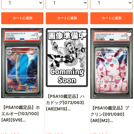
カートに追加
カートに追加
カートに追加
【PSA10鑑定品】ハ
カドッグ[073/063]
【PSA10鑑定品】ホ
【PSA10鑑定品】プ
[AR][M1S]
エルオー[103/100]
クリン[091/080]
【148417845/実物写
[AR][SV9]
[AR][M2]
真掲載】
【111793546/実物写
【146550646/実物写
真掲載】
真掲載】