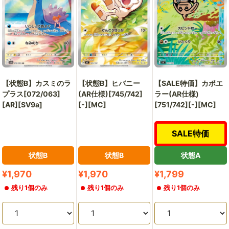
【状態B】カスミのラ
【状態B】ヒバニー
【SALE特価】カポエ
プラス[072/063]
(AR仕様)[745/742]
ラー(AR仕様)
[AR][SV9a]
[-][MC]
[751/742][-][MC]
SALE特価
状態B
状態B
状態A
販
販
販
¥1,970
¥1,970
¥1,799
売
売
売
残り1個のみ
残り1個のみ
残り1個のみ
価
価
価
格
格
格