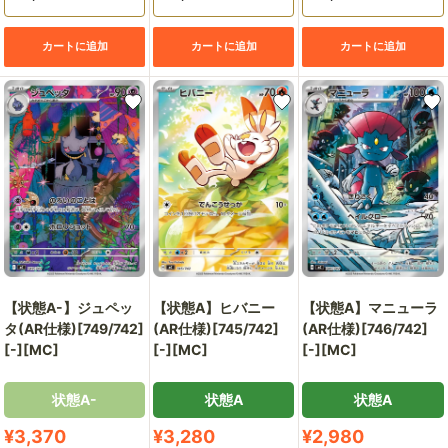
カートに追加
カートに追加
カートに追加
【状態A-】ジュペッ
【状態A】ヒバニー
【状態A】マニューラ
タ(AR仕様)[749/742]
(AR仕様)[745/742]
(AR仕様)[746/742]
[-][MC]
[-][MC]
[-][MC]
状態A-
状態A
状態A
販
販
販
¥3,370
¥3,280
¥2,980