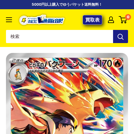
コ
5000円以上購入でゆうパケット送料無料！
ン
【ポ
0
テ
買取表
ケ
ン
カ
ツ
専
に
門
ス
店】
キ
カ
ッ
ー
プ
ド
す
シ
る
ョ
ッ
プ
ホ
ビ
ビ