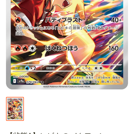
通
販
部