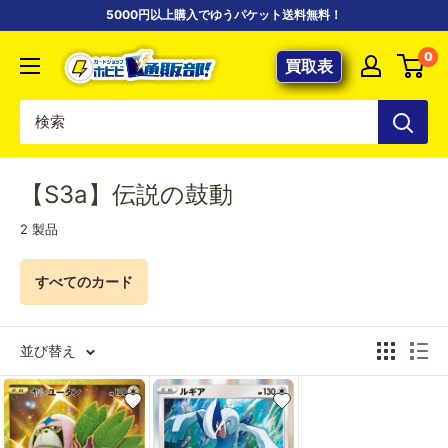
コ
5000円以上購入でゆうパケット送料無料！
ン
【ポ
0
テ
買取表
ケ
ン
カ
ツ
専
に
門
ス
店】
【S3a】伝説の鼓動
キ
カ
ッ
2 製品
ー
プ
ド
す
すべてのカード
シ
る
ョ
ッ
並び替え
プ
ホ
ビ
ビ