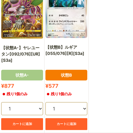
通
販
部
【状態B】ルギア
【状態A-】ヤレユー
[055/076][R][S3a]
タン[092/076][UR]
[S3a]
状態A-
状態B
販
販
¥877
¥577
売
売
残り1個のみ
残り1個のみ
価
価
格
格
カートに追加
カートに追加