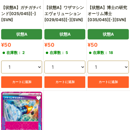
【状態A】ガチガチバ
【状態A】ワザマシン
【状態A】博士の研究
ンド[025/045][-]
エヴォリューション
オーリム博士
[SVN]
[029/045][-][SVN]
[035/045][-][SVN]
状態A
状態A
状態A
販
販
販
¥50
¥50
¥50
売
売
売
在庫数： 2
在庫数： 5
在庫数： 18
価
価
価
格
格
格
カートに追加
カートに追加
カートに追加