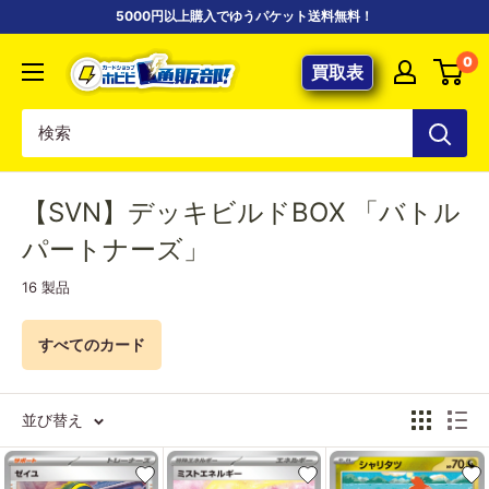
コ
5000円以上購入でゆうパケット送料無料！
ン
【ポ
0
テ
買取表
ケ
ン
カ
ツ
専
に
門
ス
店】
【SVN】デッキビルドBOX 「バトル
キ
カ
ッ
パートナーズ」
ー
プ
16 製品
ド
す
シ
る
すべてのカード
ョ
ッ
プ
並び替え
ホ
ビ
ビ