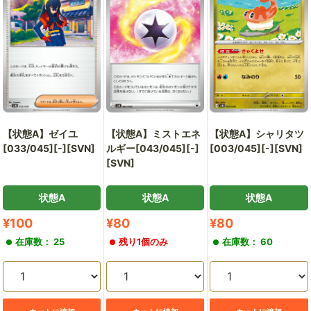
通
販
部
【状態A】ゼイユ
【状態A】ミストエネ
【状態A】シャリタツ
[033/045][-][SVN]
ルギー[043/045][-]
[003/045][-][SVN]
[SVN]
状態A
状態A
状態A
販
販
販
¥100
¥80
¥80
売
売
売
在庫数： 25
残り1個のみ
在庫数： 60
価
価
価
格
格
格