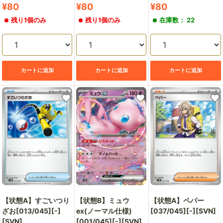
販
販
販
¥80
¥80
¥80
売
売
売
残り1個のみ
残り1個のみ
在庫数： 22
価
価
価
格
格
格
カートに追加
カートに追加
カートに追加
【状態A】すごいつり
【状態B】ミュウ
【状態A】ペパー
ざお[013/045][-]
ex(ノーマル仕様)
[037/045][-][SVN]
[SVN]
[001/045][-][SVN]