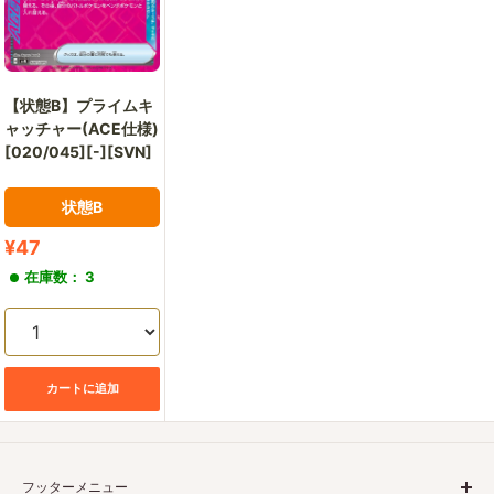
【状態B】プライムキ
ャッチャー(ACE仕様)
[020/045][-][SVN]
状態B
販
¥47
売
在庫数： 3
価
格
カートに追加
フッターメニュー