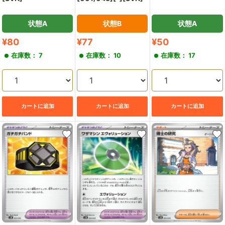
状態A
状態B
状態A
販
販
販
¥80
¥77
¥50
売
売
売
在庫数： 7
在庫数： 10
在庫数： 17
価
価
価
格
格
格
カートに追加
カートに追加
カートに追加