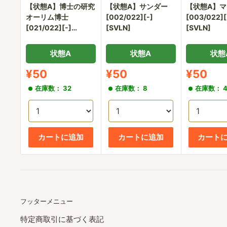
【状態A】博士の研究
【状態A】サンダー
【状態A】マ
オーリム博士
[002/022][-]
[003/022][
[021/022][-]
[SVLN]
[SVLN]
[SVLN]
状態A
状態A
状態
販
販
販
¥50
¥50
¥50
売
売
売
在庫数： 32
在庫数： 8
在庫数： 4
価
価
価
格
格
格
カートに追加
カートに追加
カート
フッターメニュー
特定商取引に基づく表記