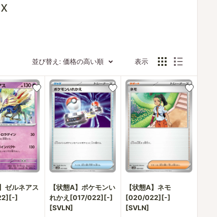
x
並び替え: 価格の高い順
表示
】ゼルネアス
【状態A】ポケモンい
【状態A】ネモ
2][-]
れかえ[017/022][-]
[020/022][-]
[SVLN]
[SVLN]