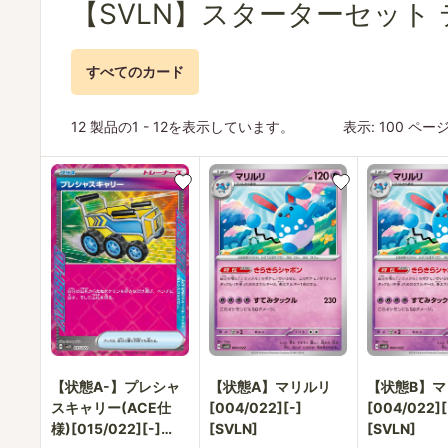
【SVLN】スターターセット
ビ
ビ
すべてのカード
通
販
12 製品の1 - 12を表示しています。
表示: 100 ペ
部
【状態A-】プレシャ
【状態A】マリルリ
【状態B】マ
スキャリー(ACE仕
[004/022][-]
[004/022][
様)[015/022][-]
[SVLN]
[SVLN]