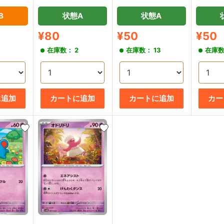
B
状態A
状態A
販
販
販
¥80
¥50
¥50
売
売
売
3
在庫数： 2
在庫数： 13
在庫数
価
価
価
格
格
格
に追加
カートに追加
カートに追加
カー