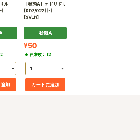
リル
【状態A】オドリドリ
-]
[007/022][-]
[SVLN]
A
状態A
販
¥50
売
2
在庫数： 12
価
格
に追加
カートに追加