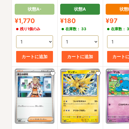
[SVLN]
状態A-
状態A
状態
販
販
販
¥1,770
¥180
¥97
売
売
売
残り1個のみ
在庫数： 33
在庫数： 
価
価
価
格
格
格
カートに追加
カートに追加
カート