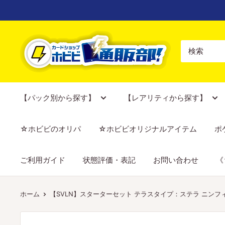
コ
ン
テ
【ポ
ン
ケ
ツ
カ
に
専
ス
門
【パック別から探す】
【レアリティから探す】
キ
店】
ッ
カ
☆ホビビのオリパ
☆ホビビオリジナルアイテム
ポ
プ
ー
す
ド
ご利用ガイド
状態評価・表記
お問い合わせ
《
る
シ
ョ
ッ
ホーム
【SVLN】スターターセット テラスタイプ：ステラ ニンフィ
プ
ホ