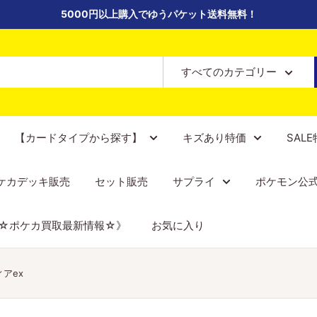
5000円以上購入でゆうパケット送料無料！
すべてのカテゴリー
【カードタイプから探す】
キズあり特価
SAL
ケカデッキ販売
セット販売
サプライ
ポケモン公
☆ポケカ買取最新情報☆》
お気に入り
アex