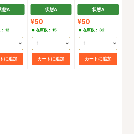
状態A
状態A
状態A
販
販
¥50
¥50
売
売
： 12
在庫数： 15
在庫数： 32
価
価
格
格
トに追加
カートに追加
カートに追加