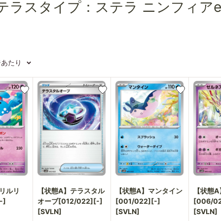
 テラスタイプ：ステラ ニンフィアe
ージあたり
リルリ
【状態A】テラスタル
【状態A】マンタイン
【状態A
-]
オーブ[012/022][-]
[001/022][-]
[006/02
[SVLN]
[SVLN]
[SVLN]