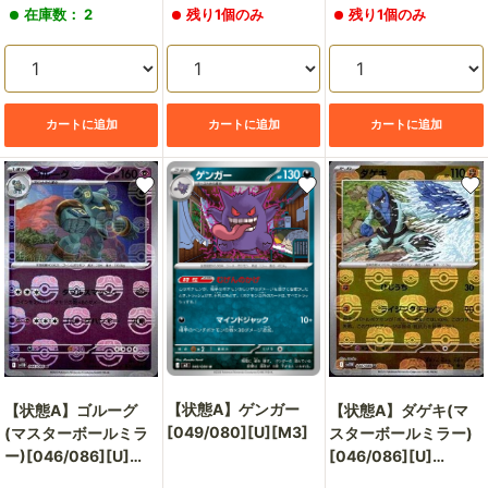
売
売
売
在庫数： 2
残り1個のみ
残り1個のみ
価
価
価
格
格
格
カートに追加
カートに追加
カートに追加
【状態A】ゲンガー
【状態A】ゴルーグ
【状態A】ダゲキ(マ
[049/080][U][M3]
(マスターボールミラ
スターボールミラー)
ー)[046/086][U]
[046/086][U]
[SV11B]
[SV11W]