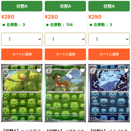
状態A
状態A
状態A
販
販
販
¥280
¥280
¥280
売
売
売
在庫数： 3
在庫数： 154
在庫数： 3
価
価
価
格
格
格
カートに追加
カートに追加
カートに追加
【状態A】ハハコモリ