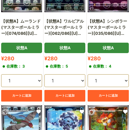
【状態A】ムーランド
【状態A】ワルビアル
【状態A】シンボラー
(マスターボールミラ
(マスターボールミラ
(マスターボールミラ
ー)[074/086][U]
ー)[062/086][U]
ー)[035/086][U]
[SV11W]
[SV11B]
[SV11W]
状態A
状態A
状態A
販
販
販
¥280
¥280
¥280
売
売
売
在庫数： 3
在庫数： 5
在庫数： 4
価
価
価
格
格
格
カートに追加
カートに追加
カートに追加