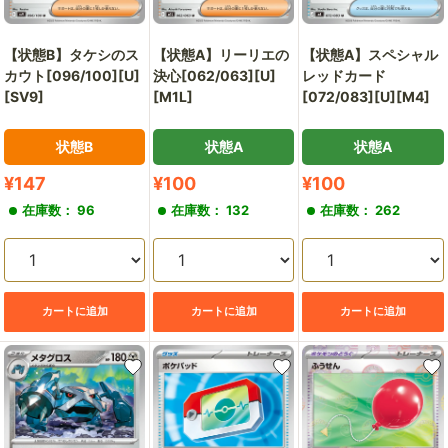
【状態B】タケシのス
【状態A】リーリエの
【状態A】スペシャル
カウト[096/100][U]
決心[062/063][U]
レッドカード
[SV9]
[M1L]
[072/083][U][M4]
状態B
状態A
状態A
販
販
販
¥147
¥100
¥100
売
売
売
在庫数： 96
在庫数： 132
在庫数： 262
価
価
価
格
格
格
カートに追加
カートに追加
カートに追加