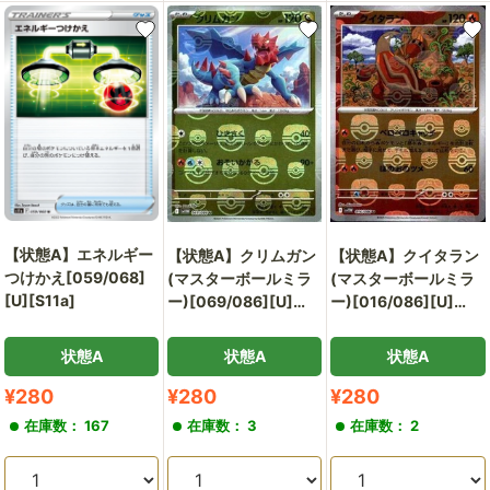
【状態A】エネルギー
【状態A】クリムガン
【状態A】クイタラン
つけかえ[059/068]
(マスターボールミラ
(マスターボールミラ
[U][S11a]
ー)[069/086][U]
ー)[016/086][U]
[SV11W]
[SV11W]
状態A
状態A
状態A
販
販
販
¥280
¥280
¥280
売
売
売
在庫数： 167
在庫数： 3
在庫数： 2
価
価
価
格
格
格