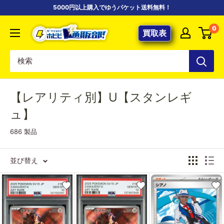
コ
5000円以上購入でゆうパケット送料無料！
ン
【ポ
0
テ
買取表
ケ
ン
カ
ツ
専
に
門
ス
店】
【レアリティ別】U【スタンレギ
キ
カ
ッ
ュ】
ー
プ
686 製品
ド
す
シ
る
ョ
並び替え
ッ
プ
ホ
ビ
ビ