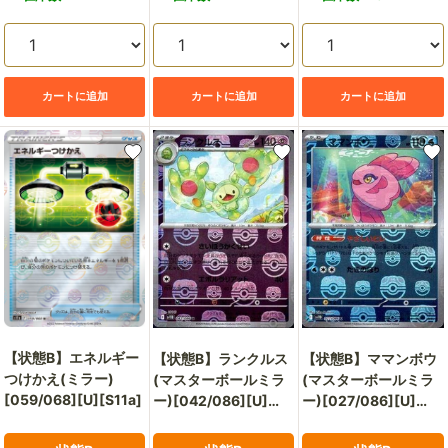
価
価
価
格
格
格
カートに追加
カートに追加
カートに追加
【状態B】エネルギー
【状態B】ランクルス
【状態B】ママンボウ
つけかえ(ミラー)
(マスターボールミラ
(マスターボールミラ
[059/068][U][S11a]
ー)[042/086][U]
ー)[027/086][U]
[SV11B]
[SV11B]