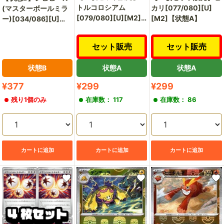
トルコロシアム
カリ[077/080][U]
(マスターボールミラ
[079/080][U][M2]
[M2]【状態A】
ー)[034/086][U]
【状態A】
[SV11B]
セット販売
セット販売
状態B
状態A
状態A
販
販
販
¥377
¥299
¥299
売
売
売
残り1個のみ
在庫数： 117
在庫数： 86
価
価
価
格
格
格
カートに追加
カートに追加
カートに追加