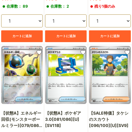
売
売
売
在庫数： 89
在庫数： 2
残り1個のみ
価
価
価
格
格
格
カートに追加
カートに追加
カートに追加
【状態A】エネルギー
【状態A】ポケギア
【SALE特価】タケシ
回収(モンスターボー
3.0[081/086][U]
のスカウト
ルミラー)[079/086]
[SV11B]
[096/100][U][SV9]
[U][SV11W]