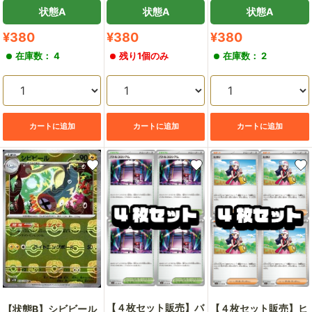
状態A
状態A
状態A
販
販
販
¥380
¥380
¥380
売
売
売
在庫数： 4
残り1個のみ
在庫数： 2
価
価
価
格
格
格
カートに追加
カートに追加
カートに追加
【４枚セット販売】バ
【４枚セット販売】ヒ
【状態B】シビビール