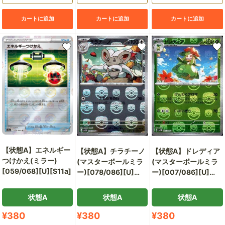
カートに追加
カートに追加
カートに追加
【状態A】エネルギー
【状態A】チラチーノ
【状態A】ドレディア
つけかえ(ミラー)
(マスターボールミラ
(マスターボールミラ
[059/068][U][S11a]
ー)[078/086][U]
ー)[007/086][U]
[SV11B]
[SV11B]
状態A
状態A
状態A
販
販
販
¥380
¥380
¥380
売
売
売