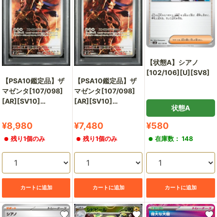
通
販
部
【状態A】シアノ
[102/106][U][SV8]
【PSA10鑑定品】ザ
【PSA10鑑定品】ザ
マゼンタ[107/098]
マゼンタ[107/098]
[AR][SV10]
[AR][SV10]
状態A
【141103761/実物写
【137397949/実物写
真掲載】
真掲載】
販
販
販
¥8,980
¥7,480
¥580
売
売
売
残り1個のみ
残り1個のみ
在庫数： 148
価
価
価
格
格
格
カートに追加
カートに追加
カートに追加