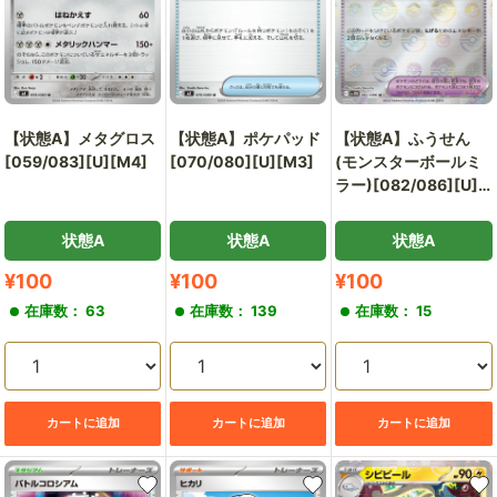
【状態A】メタグロス
【状態A】ポケパッド
【状態A】ふうせん
[059/083][U][M4]
[070/080][U][M3]
(モンスターボールミ
ラー)[082/086][U]
[SV11B]
状態A
状態A
状態A
販
販
販
¥100
¥100
¥100
売
売
売
在庫数： 63
在庫数： 139
在庫数： 15
価
価
価
格
格
格
カートに追加
カートに追加
カートに追加