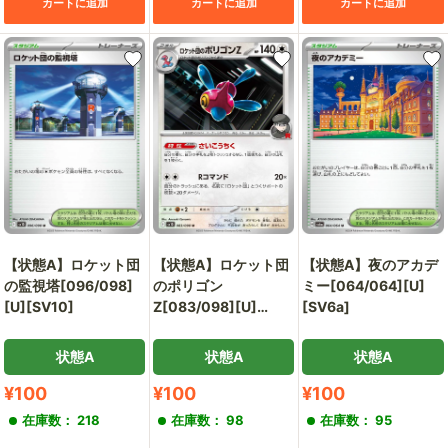
カートに追加
カートに追加
カートに追加
【状態A】ロケット団
【状態A】ロケット団
【状態A】夜のアカデ
の監視塔[096/098]
のポリゴン
ミー[064/064][U]
[U][SV10]
Z[083/098][U]
[SV6a]
[SV10]
状態A
状態A
状態A
販
販
販
¥100
¥100
¥100
売
売
売
在庫数： 218
在庫数： 98
在庫数： 95
価
価
価
格
格
格