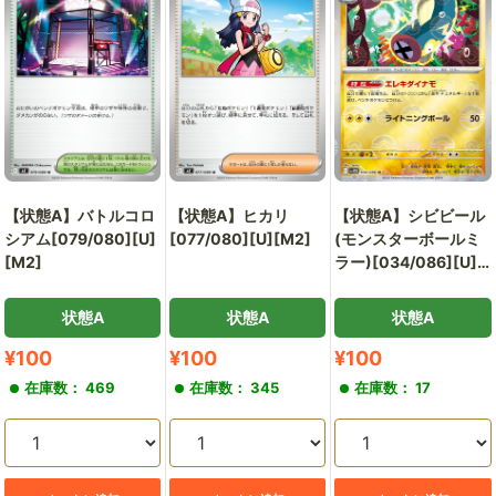
【状態A】バトルコロ
【状態A】ヒカリ
【状態A】シビビール
シアム[079/080][U]
[077/080][U][M2]
(モンスターボールミ
[M2]
ラー)[034/086][U]
[SV11B]
状態A
状態A
状態A
販
販
販
¥100
¥100
¥100
売
売
売
在庫数： 469
在庫数： 345
在庫数： 17
価
価
価
格
格
格