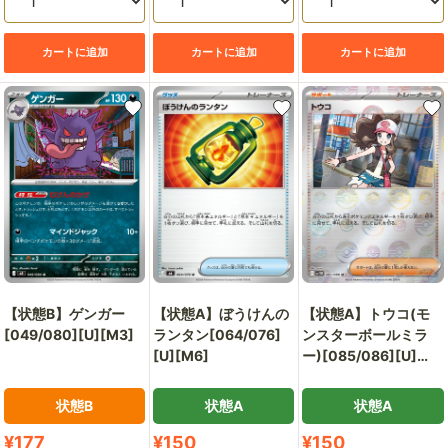
カートに追加
カートに追加
カートに追加
【状態B】ゲンガー
【状態A】ぼうけんの
【状態A】トウコ(モ
[049/080][U][M3]
ランタン[064/076]
ンスターボールミラ
[U][M6]
ー)[085/086][U]
[SV11W]
状態B
状態A
状態A
販
販
販
¥177
¥150
¥150