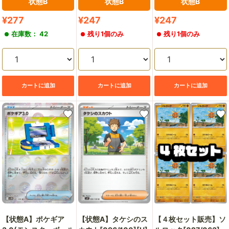
状態B
状態B
状態B
販
販
販
¥277
¥247
¥247
売
売
売
在庫数： 42
残り1個のみ
残り1個のみ
価
価
価
格
格
格
カートに追加
カートに追加
カートに追加
【４枚セット販売】ソ
【状態A】ポケギア
【状態A】タケシのス