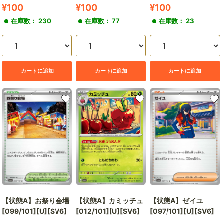
販
販
販
¥100
¥100
¥100
売
売
売
在庫数： 230
在庫数： 77
在庫数： 23
価
価
価
格
格
格
カートに追加
カートに追加
カートに追加
【状態A】お祭り会場
【状態A】カミッチュ
【状態A】ゼイユ
[099/101][U][SV6]
[012/101][U][SV6]
[097/101][U][SV6]