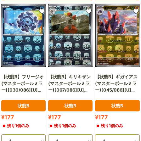
【状態B】フリージオ
【状態B】キリキザン
【状態B】ギガイアス
(マスターボールミラ
(マスターボールミラ
(マスターボールミラ
ー)[030/086][U]
ー)[067/086][U]
ー)[045/086][U]
[SV11B]
[SV11B]
[SV11W]
状態B
状態B
状態B
販
販
販
¥177
¥177
¥177
売
売
売
残り1個のみ
残り1個のみ
残り1個のみ
価
価
価
格
格
格