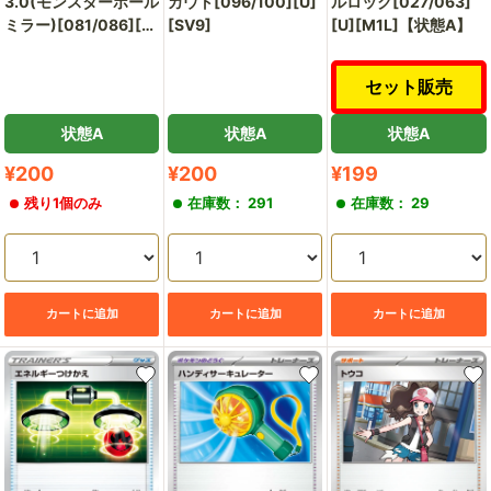
ルロック[027/063]
3.0(モンスターボール
カウト[096/100][U]
[U][M1L]【状態A】
ミラー)[081/086][U]
[SV9]
[SV11B]
セット販売
状態A
状態A
状態A
販
販
販
¥200
¥200
¥199
売
売
売
残り1個のみ
在庫数： 291
在庫数： 29
価
価
価
格
格
格
カートに追加
カートに追加
カートに追加