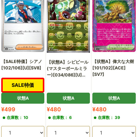
【SALE特価】シアノ
【状態A】偉大な大樹
【状態A】シビビール
[102/106][U][SV8]
[101/102][ACE]
(マスターボールミラ
[SV7]
ー)[034/086][U]
[SV11B]
SALE特価
状態A
状態A
状態A
販
販
販
¥499
¥480
¥480
売
売
売
在庫数： 10
在庫数： 6
在庫数： 39
価
価
価
格
格
格