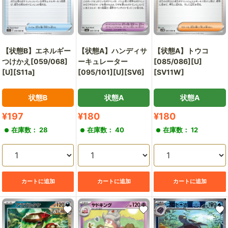
【状態B】エネルギー
【状態A】ハンディサ
【状態A】トウコ
つけかえ[059/068]
ーキュレーター
[085/086][U]
[U][S11a]
[095/101][U][SV6]
[SV11W]
状態B
状態A
状態A
販
販
販
¥197
¥180
¥180
売
売
売
在庫数： 28
在庫数： 40
在庫数： 12
価
価
価
格
格
格
カートに追加
カートに追加
カートに追加