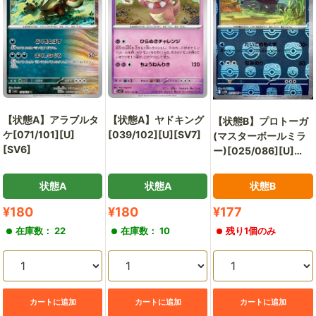
【状態A】アラブルタ
【状態A】ヤドキング
【状態B】プロトーガ
ケ[071/101][U]
[039/102][U][SV7]
(マスターボールミラ
[SV6]
ー)[025/086][U]
[SV11B]
状態A
状態A
状態B
販
販
販
¥180
¥180
¥177
売
売
売
在庫数： 22
在庫数： 10
残り1個のみ
価
価
価
格
格
格
カートに追加
カートに追加
カートに追加