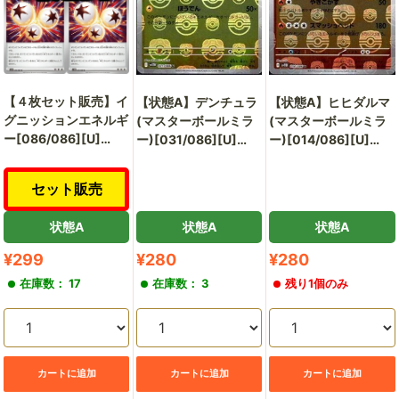
【４枚セット販売】イ
【状態A】デンチュラ
【状態A】ヒヒダルマ
グニッションエネルギ
(マスターボールミラ
(マスターボールミラ
ー[086/086][U]
ー)[031/086][U]
ー)[014/086][U]
[SV11W]【状態A】
[SV11W]
[SV11B]
セット販売
状態A
状態A
状態A
販
販
販
¥299
¥280
¥280
売
売
売
在庫数： 17
在庫数： 3
残り1個のみ
価
価
価
格
格
格
カートに追加
カートに追加
カートに追加