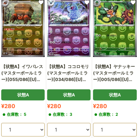
【状態A】イワパレス
【状態A】ココロモリ
【状態A】ヤナッキー
(マスターボールミラ
(マスターボールミラ
(マスターボールミラ
ー)[055/086][U]
ー)[034/086][U]
ー)[005/086][U]
[SV11B]
[SV11W]
[SV11B]
状態A
状態A
状態A
販
販
販
¥280
¥280
¥280
売
売
売
在庫数： 5
在庫数： 3
在庫数： 2
価
価
価
格
格
格