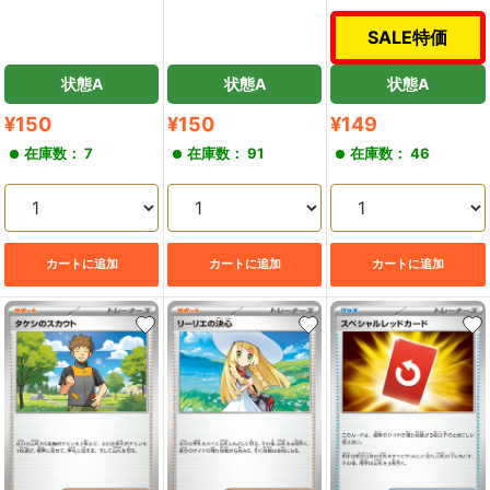
SALE特価
状態A
状態A
状態A
販
販
販
¥150
¥150
¥149
売
売
売
在庫数： 7
在庫数： 91
在庫数： 46
価
価
価
格
格
格
カートに追加
カートに追加
カートに追加