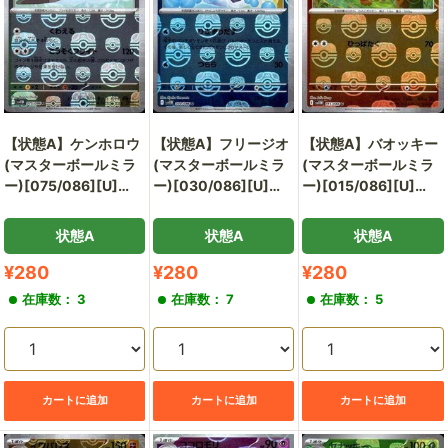
【状態A】ケンホロウ
【状態A】フリージオ
【状態A】バオッキー
(マスターボールミラ
(マスターボールミラ
(マスターボールミラ
ー)[075/086][U]
ー)[030/086][U]
ー)[015/086][U]
[SV11B]
[SV11B]
[SV11W]
状態A
状態A
状態A
販
販
販
¥280
¥280
¥280
売
売
売
在庫数： 3
在庫数： 7
在庫数： 5
価
価
価
格
格
格
カートに追加
カートに追加
カートに追加