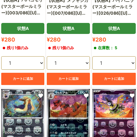
【状態A】メブキジカ
【状態A】バイバニラ
(マスターボールミラ
(マスターボールミラ
(マスターボールミラ
ー)[003/086][U]
ー)[007/086][U]
ー)[026/086][U]
[SV11W]
[SV11W]
[SV11W]
状態A
状態A
状態A
販
販
販
¥280
¥280
¥280
売
売
売
残り1個のみ
残り1個のみ
在庫数： 5
価
価
価
格
格
格
カートに追加
カートに追加
カートに追加