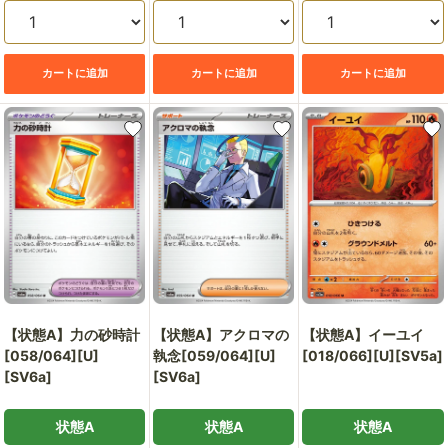
カートに追加
カートに追加
カートに追加
【状態A】力の砂時計
【状態A】アクロマの
【状態A】イーユイ
[058/064][U]
執念[059/064][U]
[018/066][U][SV5a]
[SV6a]
[SV6a]
状態A
状態A
状態A