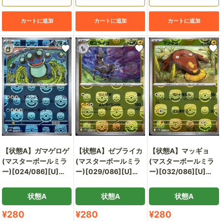
カートに追加
カートに追加
カートに追加
【状態A】ガマゲロゲ
【状態A】ゼブライカ
【状態A】マッギョ
(マスターボールミラ
(マスターボールミラ
(マスターボールミラ
ー)[024/086][U]
ー)[029/086][U]
ー)[032/086][U]
[SV11B]
[SV11W]
[SV11W]
状態A
状態A
状態A
販
販
販
¥280
¥280
¥280