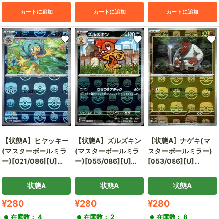
カートに追加
カートに追加
カートに追加
【状態A】ヒヤッキー
【状態A】ズルズキン
【状態A】ナゲキ(マ
(マスターボールミラ
(マスターボールミラ
スターボールミラー)
ー)[021/086][U]
ー)[055/086][U]
[053/086][U]
[SV11B]
[SV11W]
[SV11B]
状態A
状態A
状態A
販
販
販
¥280
¥280
¥280
売
売
売
在庫数： 4
在庫数： 2
在庫数： 8