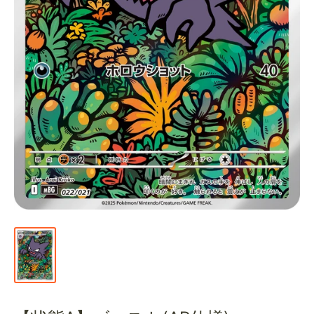
通
販
部