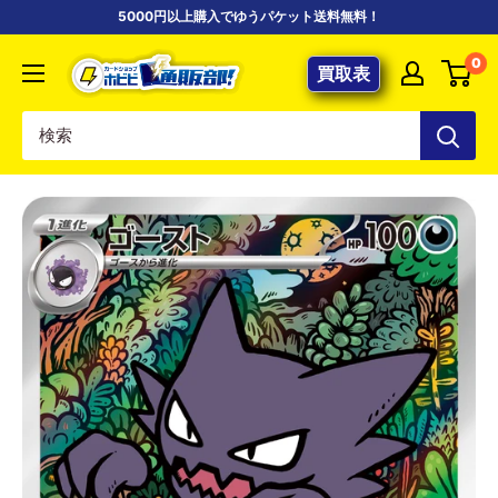
コ
5000円以上購入でゆうパケット送料無料！
ン
【ポ
0
テ
買取表
ケ
ン
カ
ツ
専
に
門
ス
店】
キ
カ
ッ
ー
プ
ド
す
シ
る
ョ
ッ
プ
ホ
ビ
ビ