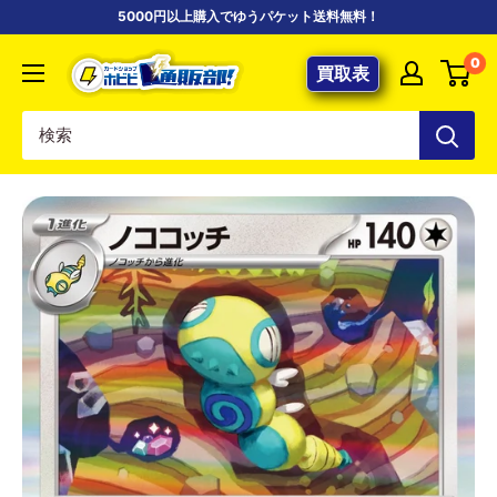
コ
5000円以上購入でゆうパケット送料無料！
ン
【ポ
0
テ
買取表
ケ
ン
カ
ツ
専
に
門
ス
店】
キ
カ
ッ
ー
プ
ド
す
シ
る
ョ
ッ
プ
ホ
ビ
ビ