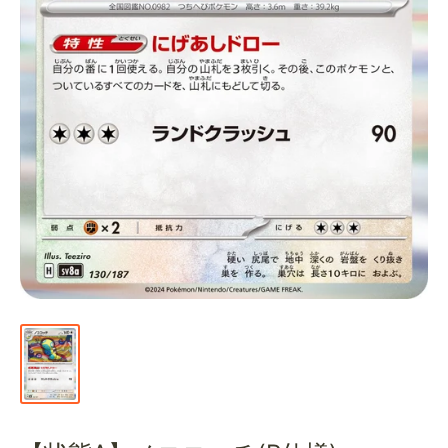
通
販
部