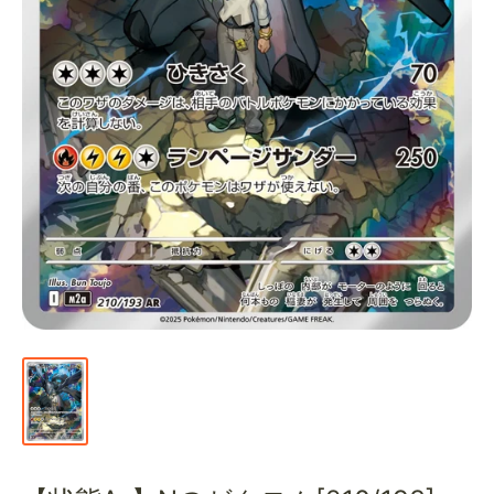
通
販
部