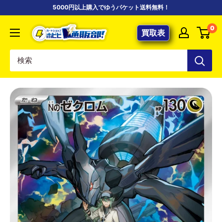
コ
5000円以上購入でゆうパケット送料無料！
ン
【ポ
0
テ
買取表
ケ
ン
カ
ツ
専
に
門
ス
店】
キ
カ
ッ
ー
プ
ド
す
シ
る
ョ
ッ
プ
ホ
ビ
ビ