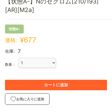
【状態A-】Nのゼクロム[210/193]
[AR][M2a]
状態A-
¥677
価格:
7
在庫:
数量：
カートに追加
お気に入りに追加