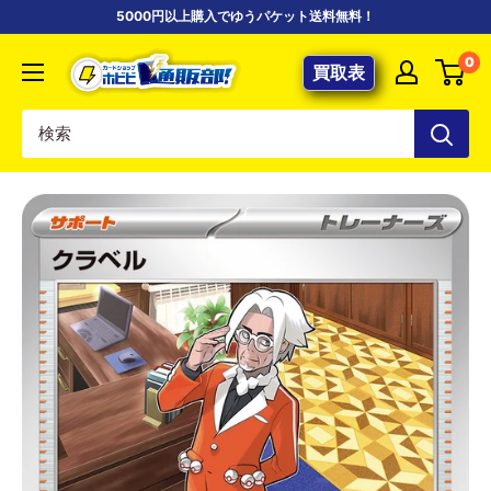
コ
5000円以上購入でゆうパケット送料無料！
ン
【ポ
0
テ
買取表
ケ
ン
カ
ツ
専
に
門
ス
店】
キ
カ
ッ
ー
プ
ド
す
シ
る
ョ
ッ
プ
ホ
ビ
ビ