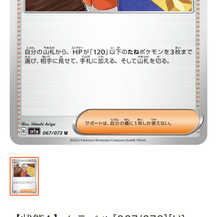
通
販
部