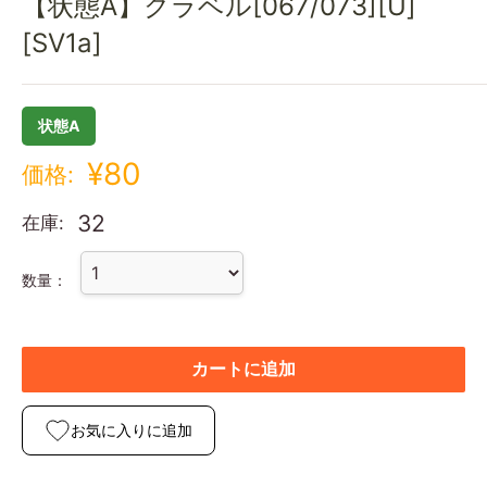
【状態A】クラベル[067/073][U]
[SV1a]
状態A
¥80
価格:
32
在庫:
数量：
カートに追加
お気に入りに追加