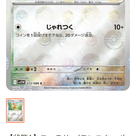
通
販
部