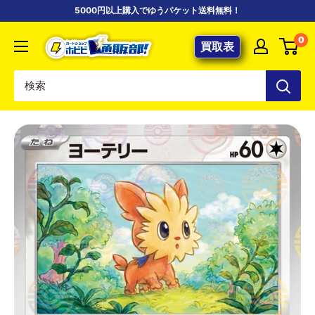
コ
5000円以上購入でゆうパケット送料無料！
ン
【ポ
0
テ
買取表
ケ
ン
カ
ツ
専
に
門
ス
店】
キ
カ
ッ
ー
プ
ド
す
シ
る
ョ
ッ
プ
ホ
ビ
ビ