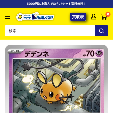
コ
5000円以上購入でゆうパケット送料無料！
ン
【ポ
0
テ
買取表
ケ
ン
カ
ツ
専
に
門
ス
店】
キ
カ
ッ
ー
プ
ド
す
シ
る
ョ
ッ
プ
ホ
ビ
ビ