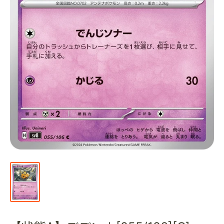
通
販
部