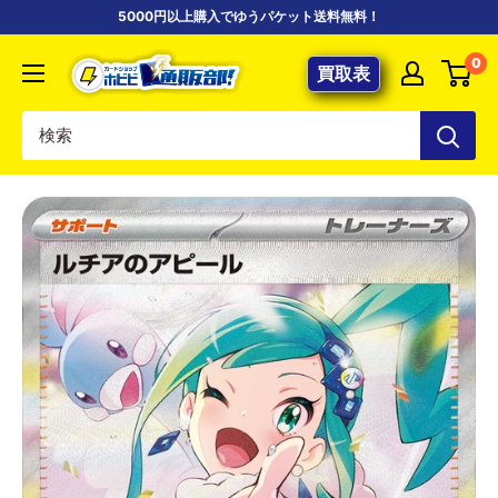
コ
5000円以上購入でゆうパケット送料無料！
ン
【ポ
0
テ
買取表
ケ
ン
カ
ツ
専
に
門
ス
店】
キ
カ
ッ
ー
プ
ド
す
シ
る
ョ
ッ
プ
ホ
ビ
ビ