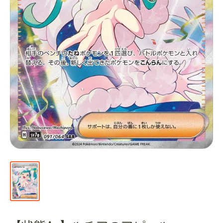
通
販
部