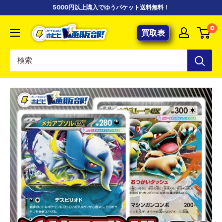
コ
5000円以上購入でゆうパケット送料無料！
ン
【ポ
0
テ
買取表
ケ
ン
カ
ツ
専
に
門
ス
店】
キ
カ
ッ
ー
プ
ド
す
シ
る
ョ
ッ
プ
ホ
ビ
ビ