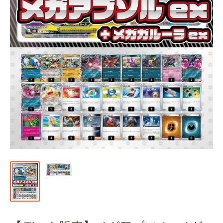
通
販
部