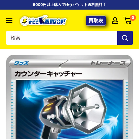
コ
5000円以上購入でゆうパケット送料無料！
ン
【ポ
0
テ
買取表
ケ
ン
カ
ツ
専
に
門
ス
店】
キ
カ
ッ
ー
プ
ド
す
シ
る
ョ
ッ
プ
ホ
ビ
ビ