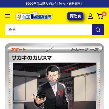
コ
5000円以上購入でゆうパケット送料無料！
ン
【ポ
0
テ
買取表
ケ
ン
カ
ツ
専
に
門
ス
店】
キ
カ
ッ
ー
プ
ド
す
シ
る
ョ
ッ
プ
ホ
ビ
ビ