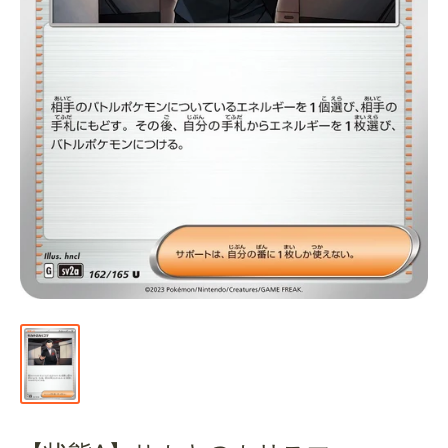
通
販
部