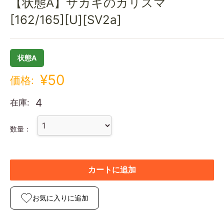
【状態A】サカキのカリスマ
[162/165][U][SV2a]
状態A
¥50
価格:
4
在庫:
数量：
カートに追加
お気に入りに追加