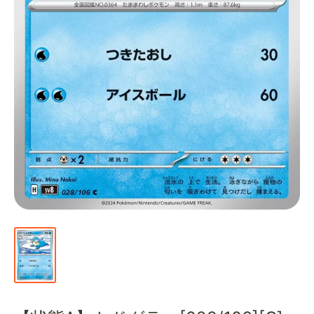
通
販
部