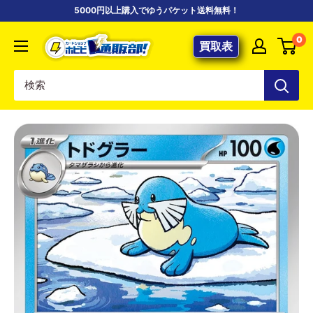
コ
5000円以上購入でゆうパケット送料無料！
ン
【ポ
0
テ
買取表
ケ
ン
カ
ツ
専
に
門
ス
店】
キ
カ
ッ
ー
プ
ド
す
シ
る
ョ
ッ
プ
ホ
ビ
ビ