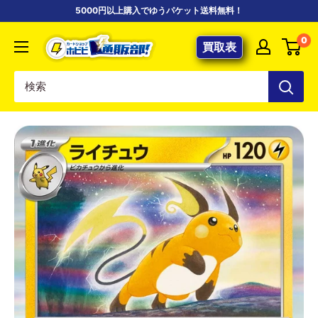
コ
5000円以上購入でゆうパケット送料無料！
ン
【ポ
0
テ
買取表
ケ
ン
カ
ツ
専
に
門
ス
店】
キ
カ
ッ
ー
プ
ド
す
シ
る
ョ
ッ
プ
ホ
ビ
ビ