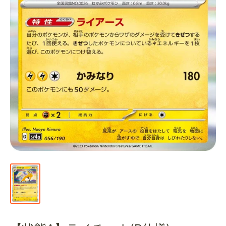
通
販
部