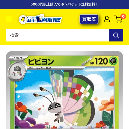
コ
5000円以上購入でゆうパケット送料無料！
ン
【ポ
0
テ
買取表
ケ
ン
カ
ツ
専
に
門
ス
店】
キ
カ
ッ
ー
プ
ド
す
シ
る
ョ
ッ
プ
ホ
ビ
ビ