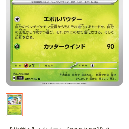
通
販
部