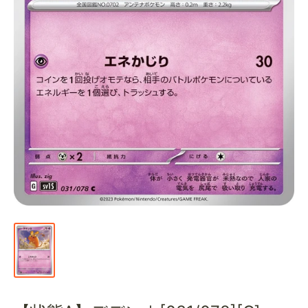
通
販
部