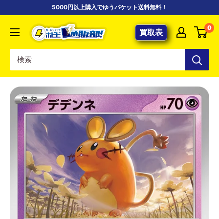
コ
5000円以上購入でゆうパケット送料無料！
ン
【ポ
0
テ
買取表
ケ
ン
カ
ツ
専
に
門
ス
店】
キ
カ
ッ
ー
プ
ド
す
シ
る
ョ
ッ
プ
ホ
ビ
ビ