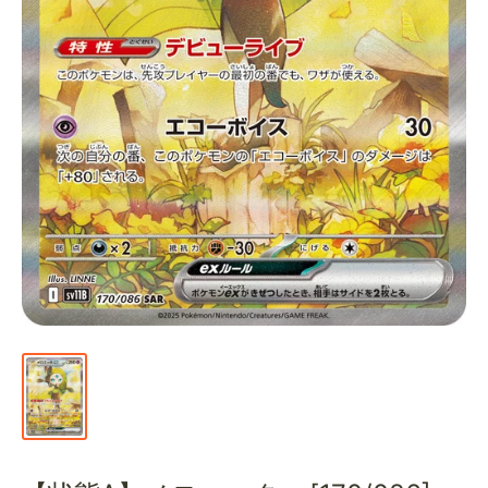
通
販
部