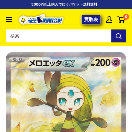
コ
5000円以上購入でゆうパケット送料無料！
ン
【ポ
0
テ
買取表
ケ
ン
カ
ツ
専
に
門
ス
店】
キ
カ
ッ
ー
プ
ド
す
シ
る
ョ
ッ
プ
ホ
ビ
ビ