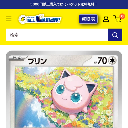
コ
5000円以上購入でゆうパケット送料無料！
ン
【ポ
0
テ
買取表
ケ
ン
カ
ツ
専
に
門
ス
店】
キ
カ
ッ
ー
プ
ド
す
シ
る
ョ
ッ
プ
ホ
ビ
ビ