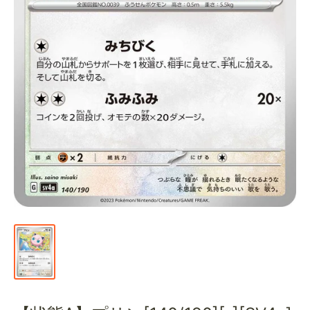
通
販
部