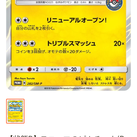
通
販
部