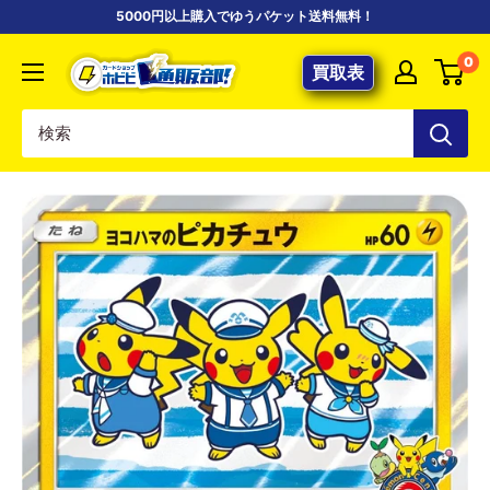
コ
5000円以上購入でゆうパケット送料無料！
ン
【ポ
0
テ
買取表
ケ
ン
カ
ツ
専
に
門
ス
店】
キ
カ
ッ
ー
プ
ド
す
シ
る
ョ
ッ
プ
ホ
ビ
ビ