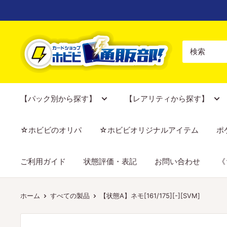
コ
ン
テ
【ポ
ン
ケ
ツ
カ
に
専
ス
門
【パック別から探す】
【レアリティから探す】
キ
店】
ッ
カ
☆ホビビのオリパ
☆ホビビオリジナルアイテム
ポ
プ
ー
す
ド
ご利用ガイド
状態評価・表記
お問い合わせ
《
る
シ
ョ
ッ
ホーム
すべての製品
【状態A】ネモ[161/175][-][SVM]
プ
ホ