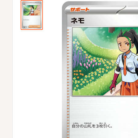
ビ
ビ
通
販
部