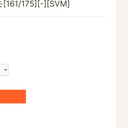
1/175][-][SVM]
加