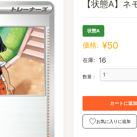
【状態A】ネモ[16
状態A
¥50
価格:
16
在庫:
数量：
カートに追
お気に入りに追加