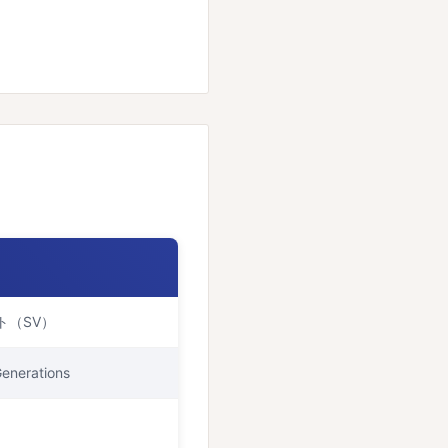
ト（SV）
erations