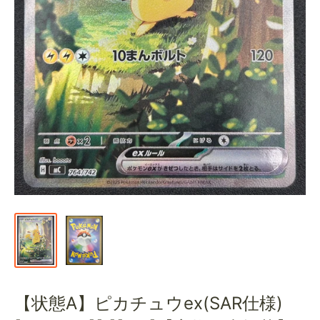
通
販
部
【状態A】ピカチュウex(SAR仕様)