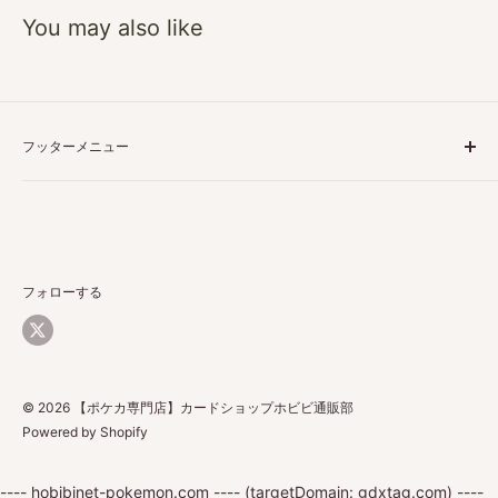
You may also like
フッターメニュー
特定商取引に基づく表記
プライバシーポリシー
ご利用ガイド
返品・返金について
フォローする
配送について
お問い合わせ
© 2026 【ポケカ専門店】カードショップホビビ通販部
Powered by Shopify
---- hobibinet-pokemon.com ---- (targetDomain: gdxtag.com) ----