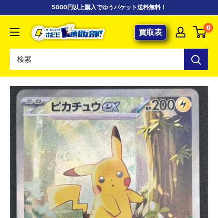
コ
5000円以上購入でゆうパケット送料無料！
ン
【ポ
0
テ
買取表
ケ
ン
カ
ツ
専
に
門
ス
店】
キ
カ
ッ
ー
プ
ド
す
シ
る
ョ
ッ
プ
ホ
ビ
ビ