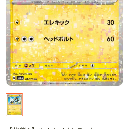
通
販
部