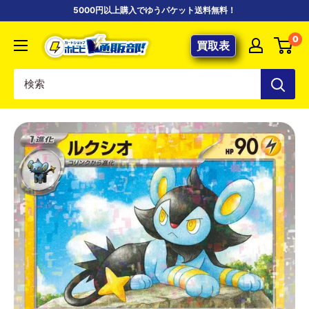
コ
5000円以上購入でゆうパケット送料無料！
ン
【ポ
0
テ
買取表
ケ
ン
カ
ツ
専
に
門
ス
店】
キ
カ
ッ
ー
プ
ド
す
シ
る
ョ
ッ
プ
ホ
ビ
ビ