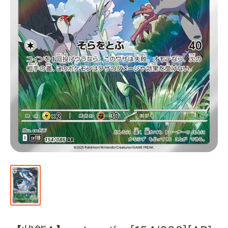
通
販
部