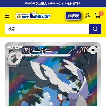
コ
5000円以上購入でゆうパケット送料無料！
ン
【ポ
0
テ
買取表
ケ
ン
カ
ツ
専
に
門
ス
店】
キ
カ
ッ
ー
プ
ド
す
シ
る
ョ
ッ
プ
ホ
ビ
ビ