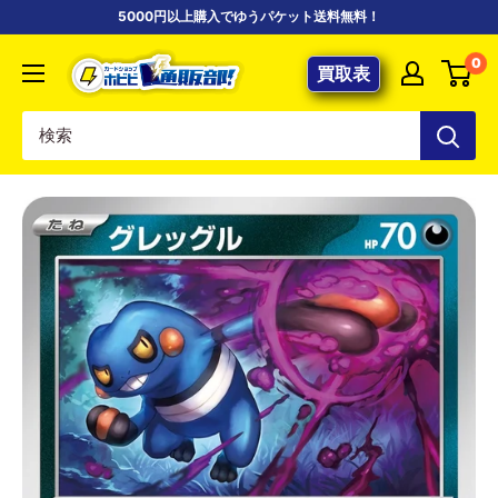
コ
5000円以上購入でゆうパケット送料無料！
ン
【ポ
0
テ
買取表
ケ
ン
カ
ツ
専
に
門
ス
店】
キ
カ
ッ
ー
プ
ド
す
シ
る
ョ
ッ
プ
ホ
ビ
ビ