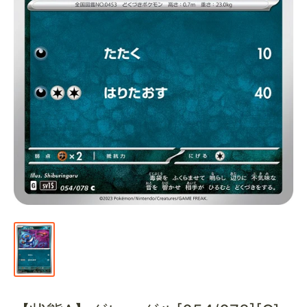
通
販
部