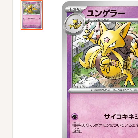
ビ
ビ
通
販
部