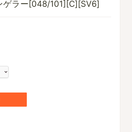
ー[048/101][C][SV6]
加