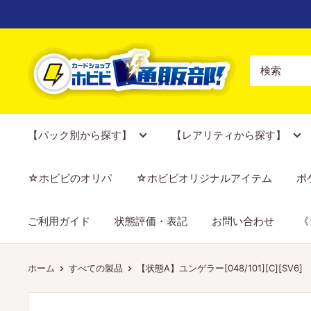
コ
ン
テ
【ポ
ン
ケ
ツ
カ
に
専
ス
門
【パック別から探す】
【レアリティから探す】
キ
店】
ッ
カ
☆ホビビのオリパ
☆ホビビオリジナルアイテム
ポ
プ
ー
す
ド
ご利用ガイド
状態評価・表記
お問い合わせ
《
る
シ
ョ
ッ
ホーム
すべての製品
【状態A】ユンゲラー[048/101][C][SV6]
プ
ホ