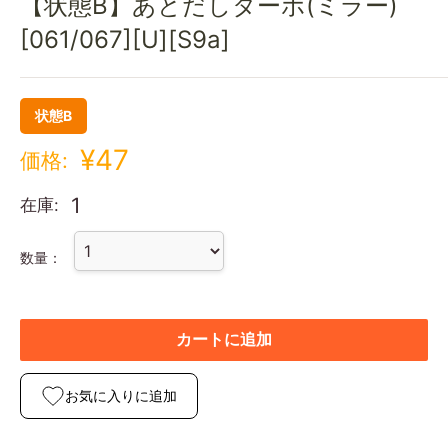
【状態B】あとだしターボ(ミラー)
[061/067][U][S9a]
状態B
¥47
価格:
1
在庫:
数量：
カートに追加
お気に入りに追加