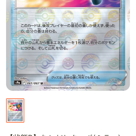
通
販
部