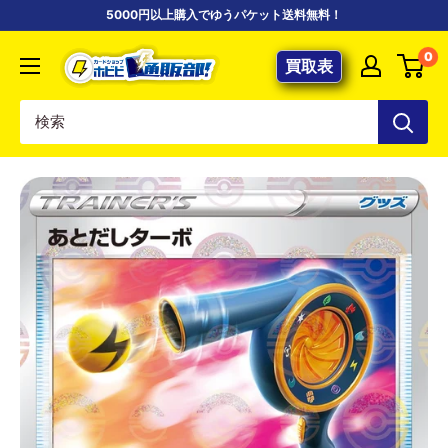
コ
5000円以上購入でゆうパケット送料無料！
ン
【ポ
0
テ
買取表
ケ
ン
カ
ツ
専
に
門
ス
店】
キ
カ
ッ
ー
プ
ド
す
シ
る
ョ
ッ
プ
ホ
ビ
ビ