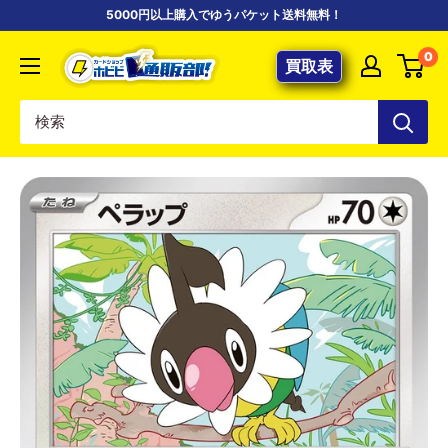
コ
5000円以上購入でゆうパケット送料無料！
ン
【ポ
0
テ
買取表
ケ
ン
カ
ツ
専
に
門
ス
店】
キ
カ
ッ
ー
プ
ド
す
シ
る
ョ
ッ
プ
ホ
ビ
ビ