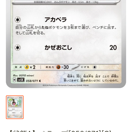
通
販
部