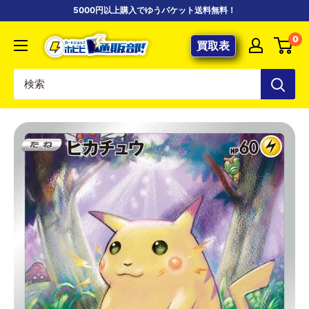
コ
5000円以上購入でゆうパケット送料無料！
ン
【ポ
0
テ
買取表
ケ
ン
カ
ツ
専
に
門
ス
店】
キ
カ
ッ
ー
プ
ド
す
シ
る
ョ
ッ
プ
ホ
ビ
ビ