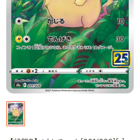
通
販
部