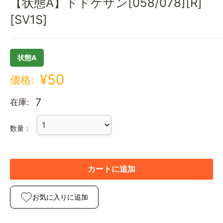
【状態A】ドドゲザン[058/078][R]
[SV1S]
状態A
¥50
価格:
7
在庫:
数量：
カートに追加
お気に入りに追加