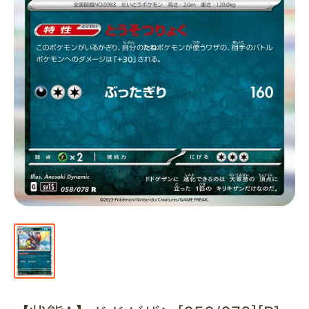
通
販
部