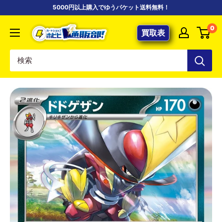
コ
5000円以上購入でゆうパケット送料無料！
ン
【ポ
0
テ
買取表
ケ
ン
カ
ツ
専
に
門
ス
店】
キ
カ
ッ
ー
プ
ド
す
シ
る
ョ
ッ
プ
ホ
ビ
ビ