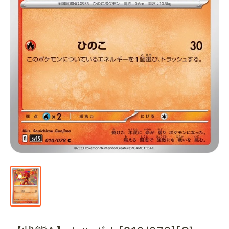
通
販
部