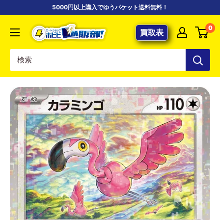
コ
5000円以上購入でゆうパケット送料無料！
ン
【ポ
0
テ
買取表
ケ
ン
カ
ツ
専
に
門
ス
店】
キ
カ
ッ
ー
プ
ド
す
シ
る
ョ
ッ
プ
ホ
ビ
ビ