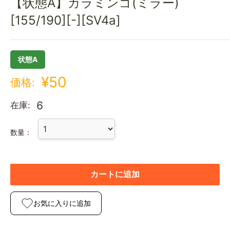
【状態A】カラミンゴ(ミラー)
[155/190][-][SV4a]
状態A
¥50
価格:
6
在庫:
数量：
カートに追加
お気に入りに追加