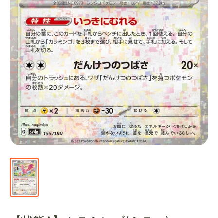
通
販
部