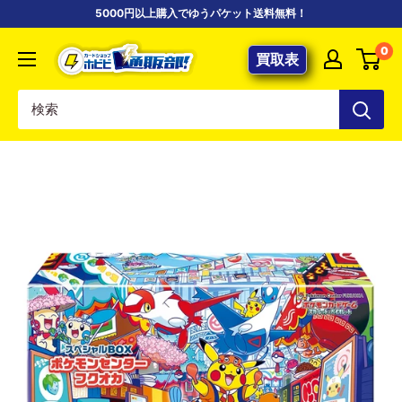
コ
5000円以上購入でゆうパケット送料無料！
ン
【ポ
0
テ
買取表
ケ
ン
カ
ツ
専
に
門
ス
店】
キ
カ
ッ
ー
プ
ド
す
シ
る
ョ
ッ
プ
ホ
ビ
ビ