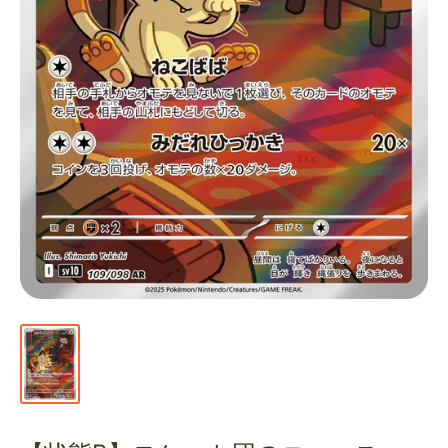
通
販
部