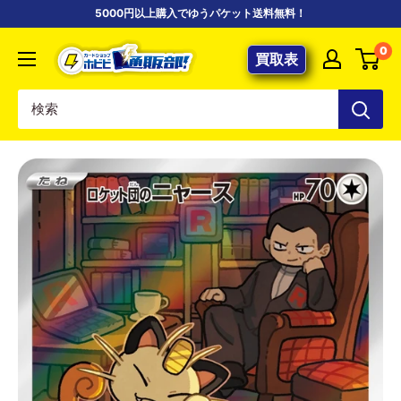
コ
5000円以上購入でゆうパケット送料無料！
ン
【ポ
0
テ
買取表
ケ
ン
カ
ツ
専
に
門
ス
店】
キ
カ
ッ
ー
プ
ド
す
シ
る
ョ
ッ
プ
ホ
ビ
ビ