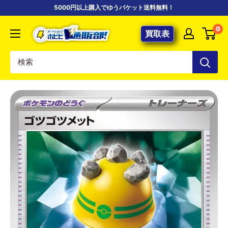
コ
5000円以上購入でゆうパケット送料無料！
ン
【ポ
0
テ
買取表
ケ
ン
カ
ツ
専
に
門
ス
店】
キ
カ
ッ
ー
プ
ド
す
シ
る
ョ
ッ
プ
ホ
ビ
ビ