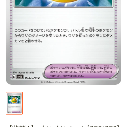
通
販
部