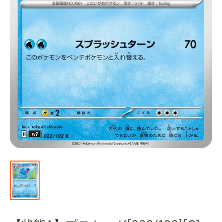
通
販
部