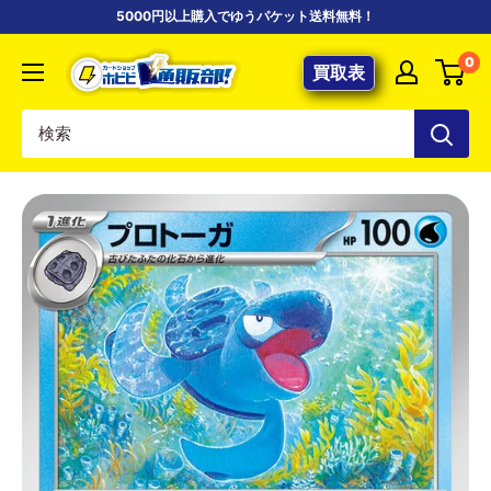
コ
5000円以上購入でゆうパケット送料無料！
ン
【ポ
0
テ
買取表
ケ
ン
カ
ツ
専
に
門
ス
店】
キ
カ
ッ
ー
プ
ド
す
シ
る
ョ
ッ
プ
ホ
ビ
ビ