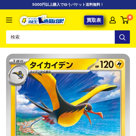
コ
5000円以上購入でゆうパケット送料無料！
ン
【ポ
0
テ
買取表
ケ
ン
カ
ツ
専
に
門
ス
店】
キ
カ
ッ
ー
プ
ド
す
シ
る
ョ
ッ
プ
ホ
ビ
ビ