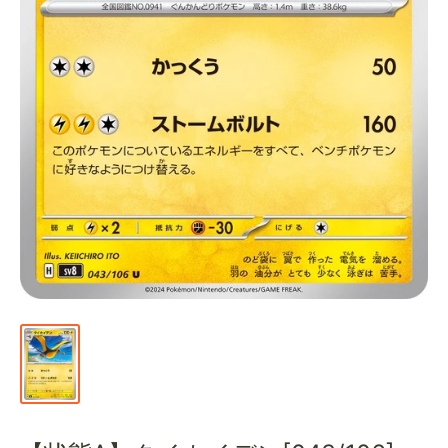
通
販
部