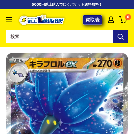
コ
5000円以上購入でゆうパケット送料無料！
ン
【ポ
0
テ
買取表
ケ
ン
カ
ツ
専
に
門
ス
店】
キ
カ
ッ
ー
プ
ド
す
シ
る
ョ
ッ
プ
ホ
ビ
ビ