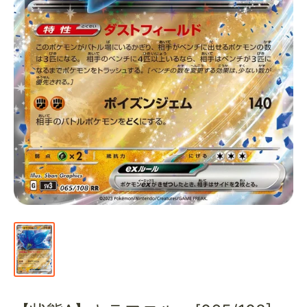
通
販
部