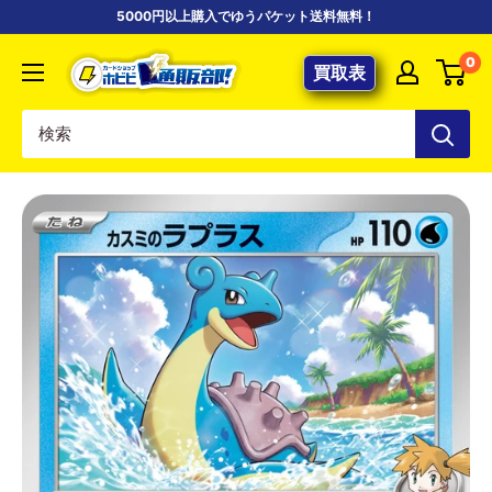
コ
5000円以上購入でゆうパケット送料無料！
ン
【ポ
0
テ
買取表
ケ
ン
カ
ツ
専
に
門
ス
店】
キ
カ
ッ
ー
プ
ド
す
シ
る
ョ
ッ
プ
ホ
ビ
ビ