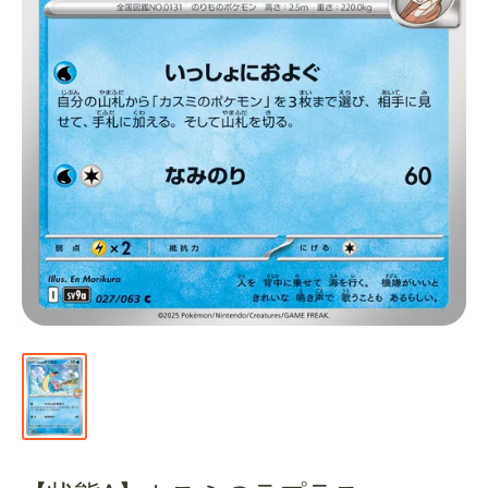
通
販
部