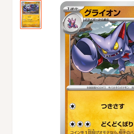
ビ
ビ
通
販
部