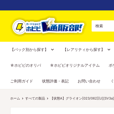
コ
ン
テ
【ポ
ン
ケ
ツ
カ
に
専
ス
門
【パック別から探す】
【レアリティから探す】
キ
店】
ッ
カ
☆ホビビのオリパ
☆ホビビオリジナルアイテム
ポ
プ
ー
す
ド
ご利用ガイド
状態評価・表記
お問い合わせ
《
る
シ
ョ
ッ
ホーム
すべての製品
【状態A】グライオン[023/062][U][SV3a]
プ
ホ