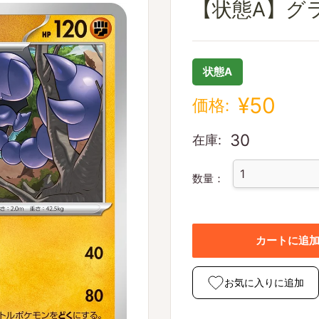
【状態A】グライオ
状態A
¥50
価格:
30
在庫:
数量：
カートに追
お気に入りに追加