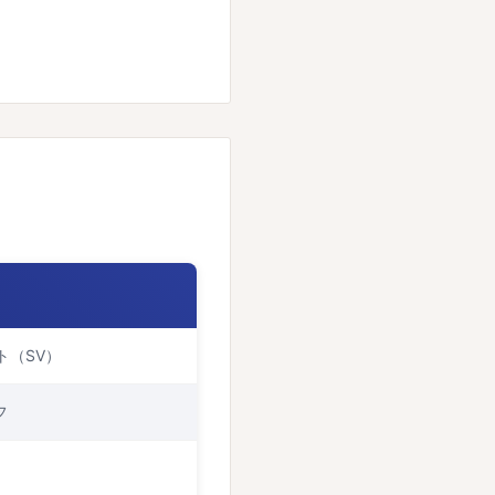
ト（SV）
フ