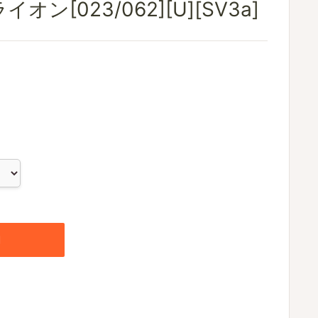
ン[023/062][U][SV3a]
加