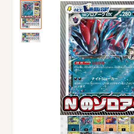
ビ
ビ
通
販
部