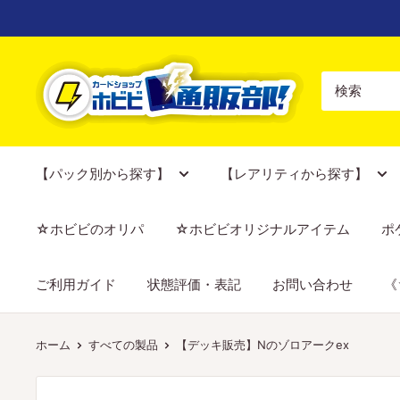
コ
ン
テ
【ポ
ン
ケ
ツ
カ
に
専
ス
門
【パック別から探す】
【レアリティから探す】
キ
店】
ッ
カ
☆ホビビのオリパ
☆ホビビオリジナルアイテム
ポ
プ
ー
す
ド
ご利用ガイド
状態評価・表記
お問い合わせ
《
る
シ
ョ
ッ
ホーム
すべての製品
【デッキ販売】Nのゾロアークex
プ
ホ