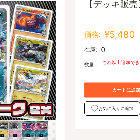
【デッキ販売
¥5,480
価格:
0
在庫:
これ以上追加でき
数量：
カートに追
お気に入りに追加