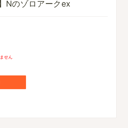
】Nのゾロアークex
ません
加