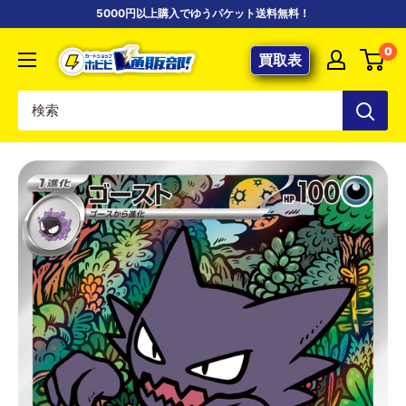
コ
5000円以上購入でゆうパケット送料無料！
ン
【ポ
0
テ
買取表
ケ
ン
カ
ツ
専
に
門
ス
店】
キ
カ
ッ
ー
プ
ド
す
シ
る
ョ
ッ
プ
ホ
ビ
ビ