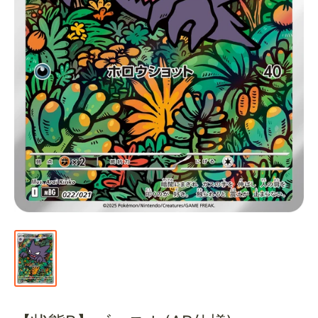
通
販
部