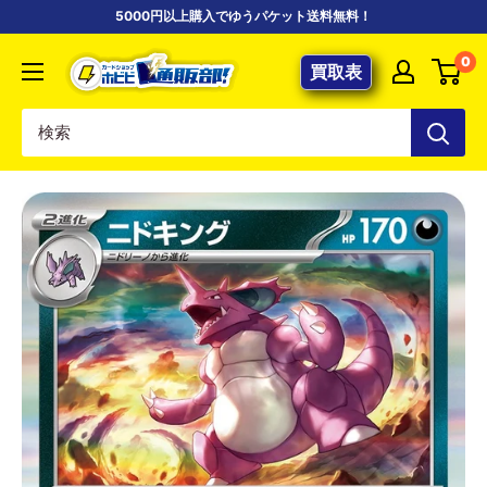
コ
5000円以上購入でゆうパケット送料無料！
ン
【ポ
0
テ
買取表
ケ
ン
カ
ツ
専
に
門
ス
店】
キ
カ
ッ
ー
プ
ド
す
シ
る
ョ
ッ
プ
ホ
ビ
ビ