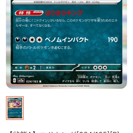
通
販
部