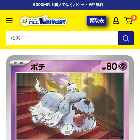
コ
5000円以上購入でゆうパケット送料無料！
ン
【ポ
0
テ
買取表
ケ
ン
カ
ツ
専
に
門
ス
店】
キ
カ
ッ
ー
プ
ド
す
シ
る
ョ
ッ
プ
ホ
ビ
ビ