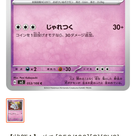
通
販
部