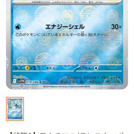
通
販
部