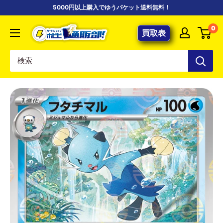
コ
5000円以上購入でゆうパケット送料無料！
ン
【ポ
0
テ
買取表
ケ
ン
カ
ツ
専
に
門
ス
店】
キ
カ
ッ
ー
プ
ド
す
シ
る
ョ
ッ
プ
ホ
ビ
ビ