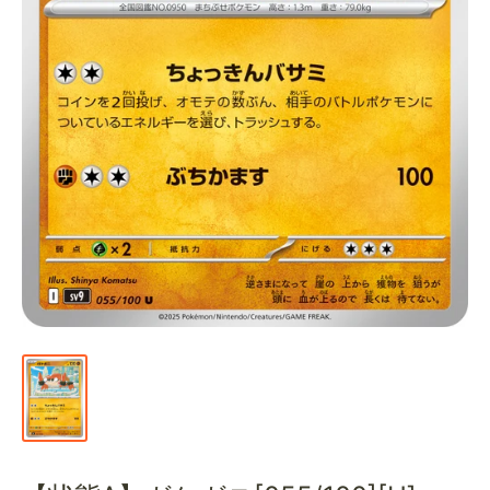
通
販
部