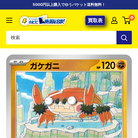
コ
5000円以上購入でゆうパケット送料無料！
ン
【ポ
0
テ
買取表
ケ
ン
カ
ツ
専
に
門
ス
店】
キ
カ
ッ
ー
プ
ド
す
シ
る
ョ
ッ
プ
ホ
ビ
ビ