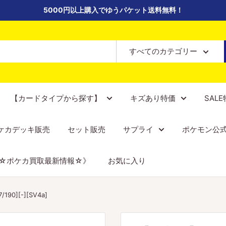
5000円以上購入でゆうパケット送料無料！
すべてのカテゴリー
【カードタイプから探す】
キズあり特価
SAL
ケカデッキ販売
セット販売
サプライ
ポケモン公
☆ポケカ買取最新情報☆》
お気に入り
0][-][SV4a]