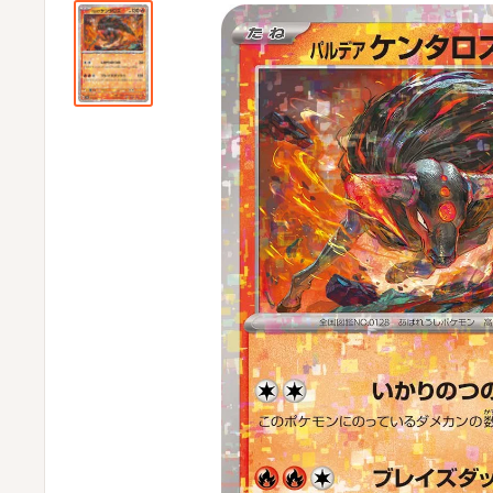
ビ
ビ
通
販
部