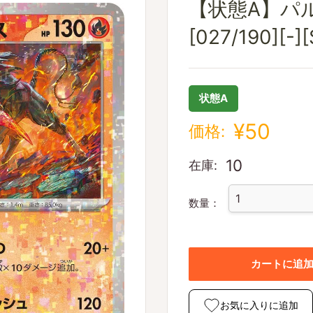
【状態A】パ
[027/190][-]
状態A
¥50
価格:
10
在庫:
数量：
カートに追
お気に入りに追加