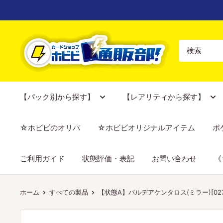
コ
ン
テ
【ポ
ン
ケ
ツ
カ
に
専
ス
門
【パック別から探す】
【レアリティから探す】
キ
店】
ッ
カ
☆ホビビのオリパ
☆ホビビオリジナルアイテム
ポ
プ
ー
す
ド
ご利用ガイド
状態評価・表記
お問い合わせ
《
る
シ
ョ
ッ
ホーム
すべての製品
【状態A】パルデアケンタロス(ミラー)[027/19
プ
ホ