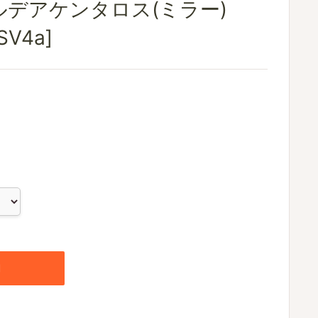
ルデアケンタロス(ミラー)
[SV4a]
加